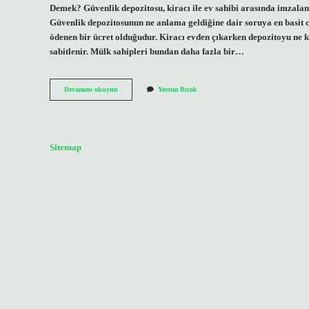
Demek? Güvenlik depozitosu, kiracı ile ev sahibi arasında imzalan
Güvenlik depozitosunun ne anlama geldiğine dair soruya en basit ce
ödenen bir ücret olduğudur. Kiracı evden çıkarken depozitoyu ne ka
sabitlenir. Mülk sahipleri bundan daha fazla bir…
1
Devamını okuyun
Yorum Bırak
Kira
Peşin
1
Kira
Depozito
Sitemap
Ne
Demek