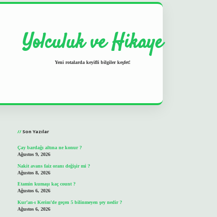
Yolculuk ve Hikaye
Yeni rotalarda keyifli bilgiler keşfet!
Sidebar
grand opera bet
ilbetgir.net
Son Yazılar
Çay bardağı altına ne konur ?
Ağustos 9, 2026
Nakit avans faiz oranı değişir mi ?
Ağustos 8, 2026
Etamin kumaşı kaç count ?
Ağustos 6, 2026
Kur’an-ı Kerim’de geçen 5 bilinmeyen şey nedir ?
Ağustos 6, 2026