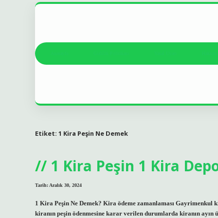
Anasayfa
Gizlilik Politikası
Yasal Uyarı
Hakkım
Etiket:
1 Kira Peşin Ne Demek
1 Kira Peşin 1 Kira De
Tarih: Aralık 30, 2024
1 Kira Peşin Ne Demek? Kira ödeme zamanlaması Gayrimenkul kira
kiranın peşin ödenmesine karar verilen durumlarda kiranın ayın ü