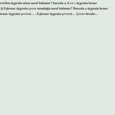
arı verilen üçgenin alanı nasıl bulunur? burada a, b ve c üçgenin kenar
)(s-c)) Eşkenar üçgenin çevre uzunluğu nasıl bulunur? Burada a üçgenin kenar
Eşkenar üçgenin çevresi… › Eşkenar üçgenin çevresi… Çevre hesabı…