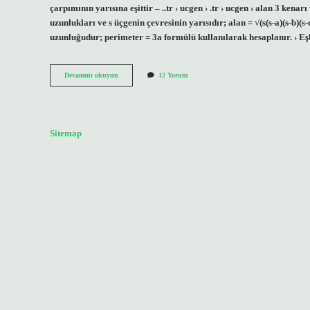
çarpımının yarısına eşittir – ..tr › ucgen › .tr › ucgen › alan 3 ken
uzunlukları ve s üçgenin çevresinin yarısıdır; alan = √(s(s-a)(s-b
uzunluğudur; perimeter = 3a formülü kullanılarak hesaplanır. › 
Üçgenin
Devamını okuyun
12 Yorum
Çevresi
Hangi
Formülle
Bulunur
Sitemap