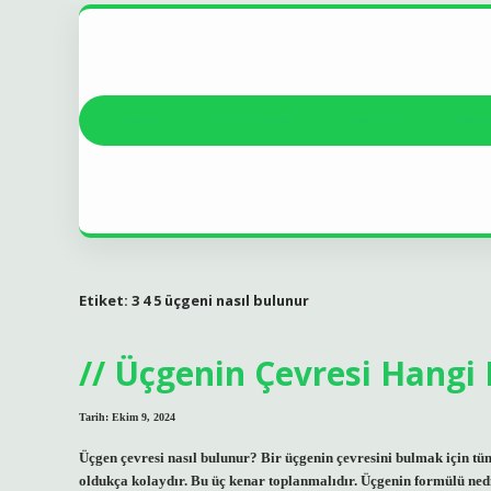
Anasayfa
Gizlilik Politikası
Yasal Uyarı
Hakkım
Etiket:
3 4 5 üçgeni nasıl bulunur
Üçgenin Çevresi Hangi 
Tarih: Ekim 9, 2024
Üçgen çevresi nasıl bulunur? Bir üçgenin çevresini bulmak için tü
oldukça kolaydır. Bu üç kenar toplanmalıdır. Üçgenin formülü nedi