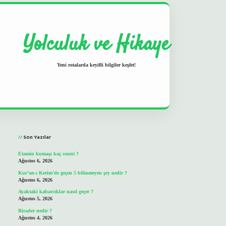
Yolculuk ve Hikaye
Yeni rotalarda keyifli bilgiler keşfet!
Sidebar
grand opera bet
ilbetgir.net
Son Yazılar
Etamin kumaşı kaç count ?
Ağustos 6, 2026
Kur’an-ı Kerim’de geçen 5 bilinmeyen şey nedir ?
Ağustos 6, 2026
Ayaktaki kabarcıklar nasıl geçer ?
Ağustos 5, 2026
Birader nedir ?
Ağustos 4, 2026