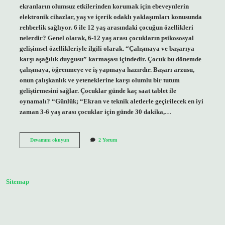
ekranların olumsuz etkilerinden korumak için ebeveynlerin
elektronik cihazlar, yaş ve içerik odaklı yaklaşımları konusunda
rehberlik sağlıyor. 6 ile 12 yaş arasındaki çocuğun özellikleri
nelerdir? Genel olarak, 6-12 yaş arası çocukların psikososyal
gelişimsel özellikleriyle ilgili olarak. “Çalışmaya ve başarıya
karşı aşağılık duygusu” karmaşası içindedir. Çocuk bu dönemde
çalışmaya, öğrenmeye ve iş yapmaya hazırdır. Başarı arzusu,
onun çalışkanlık ve yeteneklerine karşı olumlu bir tutum
geliştirmesini sağlar. Çocuklar günde kaç saat tablet ile
oynamalı? “Günlük; “Ekran ve teknik aletlerle geçirilecek en iyi
zaman 3-6 yaş arası çocuklar için günde 30 dakika,…
3
Devamını okuyun
2 Yorum
6
9
12
Kuralı
Nedir
Sitemap