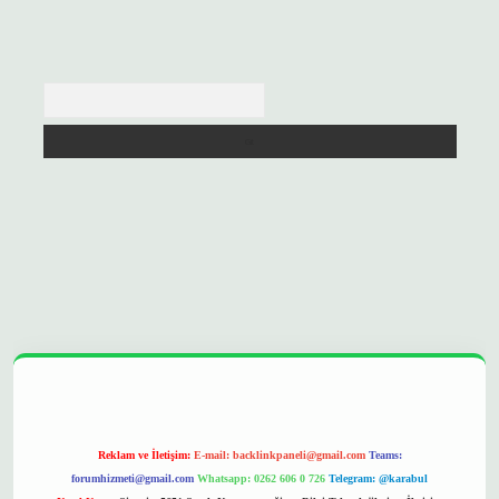
Arama
opera bet
ilbetgir.net
betexper
https://betexpergir.net/
Reklam ve İletişim:
E-mail:
backlinkpaneli@gmail.com
Teams:
forumhizmeti@gmail.com
Whatsapp: 0262 606 0 726
Telegram: @karabul