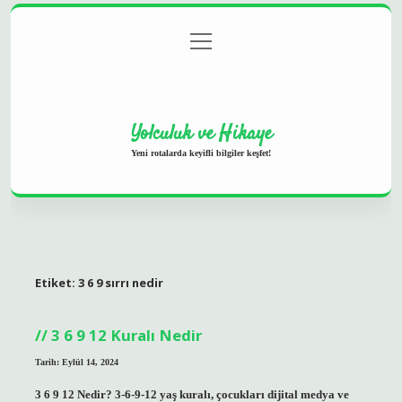
menüyü
Anasayfa
Gizlilik Politikası
Yasal Uyarı
aç
Hakkımızda
Yolculuk ve Hikaye
Yeni rotalarda keyifli bilgiler keşfet!
Etiket:
3 6 9 sırrı nedir
3 6 9 12 Kuralı Nedir
Tarih: Eylül 14, 2024
3 6 9 12 Nedir? 3-6-9-12 yaş kuralı, çocukları dijital medya ve