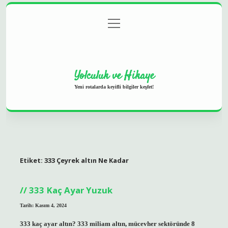
menüyü
Anasayfa
Gizlilik Politikası
Yasal Uyarı
aç
Hakkımızda
Yolculuk ve Hikaye
Yeni rotalarda keyifli bilgiler keşfet!
Etiket:
333 Çeyrek altın Ne Kadar
333 Kaç Ayar Yuzuk
Tarih: Kasım 4, 2024
333 kaç ayar altın? 333 miliam altın, mücevher sektöründe 8