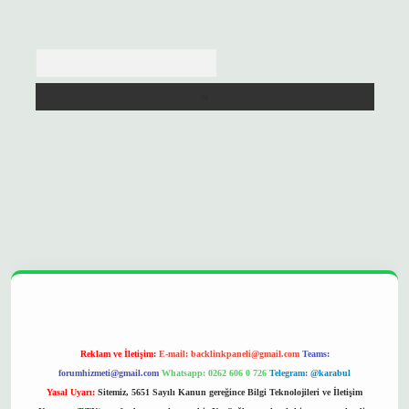
Arama
opera bet
ilbetgir.net
betexper
https://betexpergir.net/
Reklam ve İletişim:
E-mail:
backlinkpaneli@gmail.com
Teams:
forumhizmeti@gmail.com
Whatsapp: 0262 606 0 726
Telegram: @karabul
Yasal Uyarı:
Sitemiz, 5651 Sayılı Kanun gereğince Bilgi Teknolojileri ve İletişim