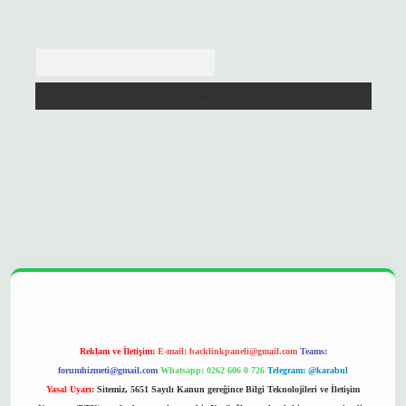
Arama
opera bet
ilbetgir.net
betexper
https://betexpergir.net/
Reklam ve İletişim:
E-mail:
backlinkpaneli@gmail.com
Teams:
forumhizmeti@gmail.com
Whatsapp: 0262 606 0 726
Telegram: @karabul
Yasal Uyarı:
Sitemiz, 5651 Sayılı Kanun gereğince Bilgi Teknolojileri ve İletişim