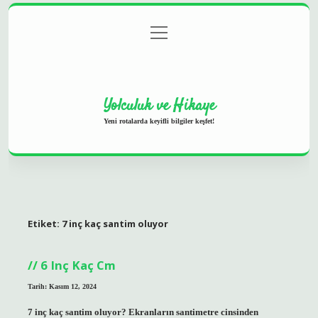
menüyü
Anasayfa
Gizlilik Politikası
Yasal Uyarı
aç
Hakkımızda
Yolculuk ve Hikaye
Yeni rotalarda keyifli bilgiler keşfet!
Etiket:
7 inç kaç santim oluyor
6 Inç Kaç Cm
Tarih: Kasım 12, 2024
7 inç kaç santim oluyor? Ekranların santimetre cinsinden