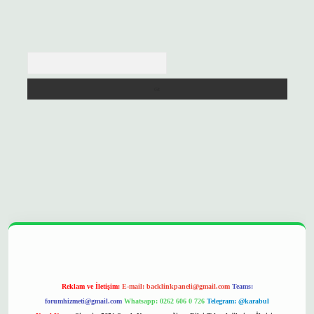
Arama
opera bet
ilbetgir.net
betexper
https://betexpergir.net/
Reklam ve İletişim:
E-mail:
backlinkpaneli@gmail.com
Teams:
forumhizmeti@gmail.com
Whatsapp: 0262 606 0 726
Telegram: @karabul