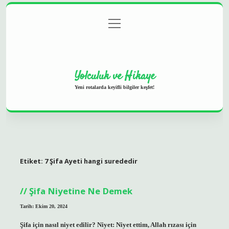
menüyü
Anasayfa
Gizlilik Politikası
Yasal Uyarı
aç
Hakkımızda
Yolculuk ve Hikaye
Yeni rotalarda keyifli bilgiler keşfet!
Etiket:
7 Şifa Ayeti hangi surededir
Şifa Niyetine Ne Demek
Tarih: Ekim 20, 2024
Şifa için nasıl niyet edilir? Niyet: Niyet ettim, Allah rızası için