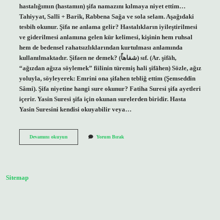
hastalığımın (hastamın) şifa namazını kılmaya niyet ettim…
Tahiyyat, Salli + Barik, Rabbena Sağa ve sola selam. Aşağıdaki
tesbih okunur. Şifa ne anlama gelir? Hastalıkların iyileştirilmesi
ve giderilmesi anlamına gelen kür kelimesi, kişinin hem ruhsal
hem de bedensel rahatsızlıklarından kurtulması anlamında
kullanılmaktadır. Şifaen ne demek? (ﺷﻔﺎﻫﺎً) sıf. (Ar. şifāh,
“ağızdan ağıza söylemek” fiilinin türemiş hali şifāhen) Sözle, ağız
yoluyla, söyleyerek: Emrini ona şifahen tebliğ ettim (Şemseddin
Sâmi). Şifa niyetine hangi sure okunur? Fatiha Suresi şifa ayetleri
içerir. Yasin Suresi şifa için okunan surelerden biridir. Hasta
Yasin Suresini kendisi okuyabilir veya…
Şifa
Devamını okuyun
Yorum Bırak
Niyetine
Ne
Demek
Sitemap