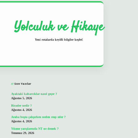
Yolculuk ve Hikaye
Yeni rotalarda keyifli bilgiler keşfet!
Sidebar
grand opera bet
ilbetgir.net
betexper
https://betexpergir.net/
Son Yazılar
Ayaktaki kabarcıklar nasıl geçer ?
Ağustos 5, 2026
Birader nedir ?
Ağustos 4, 2026
Araba boşta çalışırken neden stop eder ?
Ağustos 4, 2026
Yüzme yarışlarında NT ne demek ?
Temmuz 29, 2026