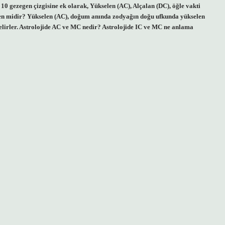
u 10 gezegen çizgisine ek olarak, Yükselen (AC), Alçalan (DC), öğle vakti
elen midir? Yükselen (AC), doğum anında zodyağın doğu ufkunda yükselen
elirler. Astrolojide AC ve MC nedir? Astrolojide IC ve MC ne anlama