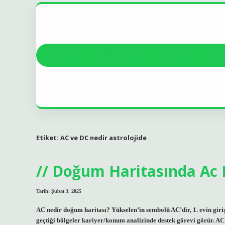
Anasayfa
Gizlilik Politikası
Yasal Uyarı
Hakkım
Etiket:
AC ve DC nedir astrolojide
Doğum Haritasında Ac
Tarih: Şubat 3, 2025
AC nedir doğum haritası? Yükselen’in sembolü AC’dir, 1. evin girişi
geçtiği bölgeler kariyer/konum analizinde destek görevi görür. AC 