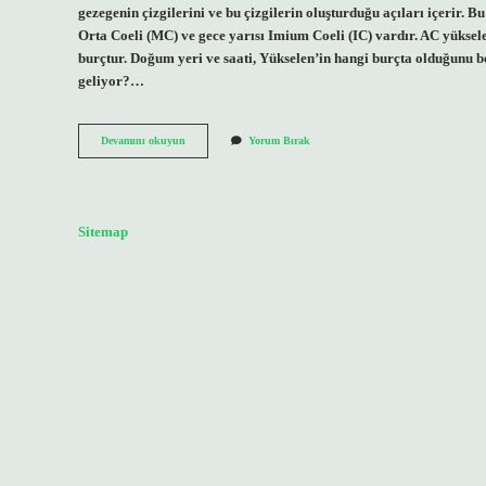
gezegenin çizgilerini ve bu çizgilerin oluşturduğu açıları içerir. B
Orta Coeli (MC) ve gece yarısı Imium Coeli (IC) vardır. AC yüks
burçtur. Doğum yeri ve saati, Yükselen’in hangi burçta olduğunu b
geliyor?…
Doğum
Devamını okuyun
Yorum Bırak
Haritasında
Ac
Ne
Demek
Sitemap