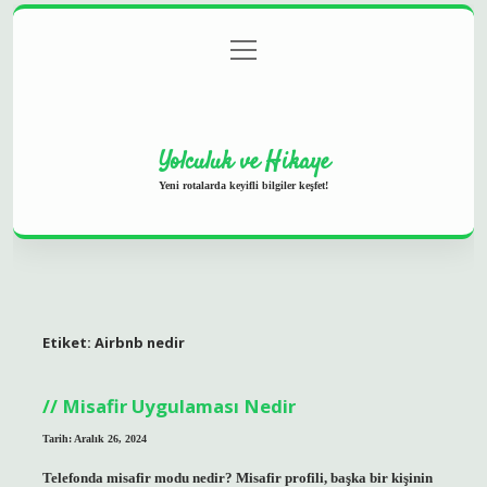
menüyü
Anasayfa
Gizlilik Politikası
Yasal Uyarı
aç
Hakkımızda
Yolculuk ve Hikaye
Yeni rotalarda keyifli bilgiler keşfet!
Etiket:
Airbnb nedir
Misafir Uygulaması Nedir
Tarih: Aralık 26, 2024
Telefonda misafir modu nedir? Misafir profili, başka bir kişinin