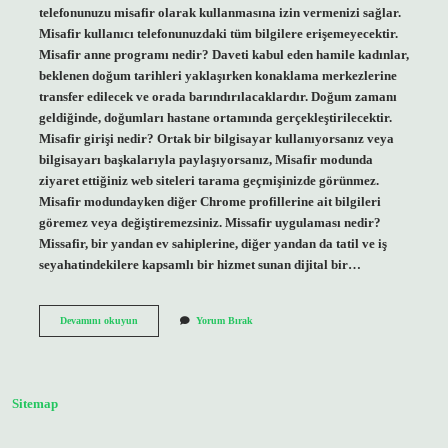
telefonunuzu misafir olarak kullanmasına izin vermenizi sağlar.
Misafir kullanıcı telefonunuzdaki tüm bilgilere erişemeyecektir.
Misafir anne programı nedir? Daveti kabul eden hamile kadınlar,
beklenen doğum tarihleri ​​yaklaşırken konaklama merkezlerine
transfer edilecek ve orada barındırılacaklardır. Doğum zamanı
geldiğinde, doğumları hastane ortamında gerçekleştirilecektir.
Misafir girişi nedir? Ortak bir bilgisayar kullanıyorsanız veya
bilgisayarı başkalarıyla paylaşıyorsanız, Misafir modunda
ziyaret ettiğiniz web siteleri tarama geçmişinizde görünmez.
Misafir modundayken diğer Chrome profillerine ait bilgileri
göremez veya değiştiremezsiniz. Missafir uygulaması nedir?
Missafir, bir yandan ev sahiplerine, diğer yandan da tatil ve iş
seyahatindekilere kapsamlı bir hizmet sunan dijital bir…
Misafir
Devamını okuyun
Yorum Bırak
Uygulaması
Nedir
Sitemap