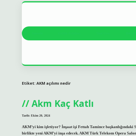
Anasayfa
Gizlilik Politikası
Yasal Uyarı
Hakkım
Etiket:
AKM açılımı nedir
Akm Kaç Katlı
Tarih: Ekim 20, 2024
AKM’yi kim işletiyor? İnşaat işi Fettah Tamince başkanlığındaki Se
birlikte yeni AKM’yi inşa edecek. AKM Türk Telekom Opera Salonu k