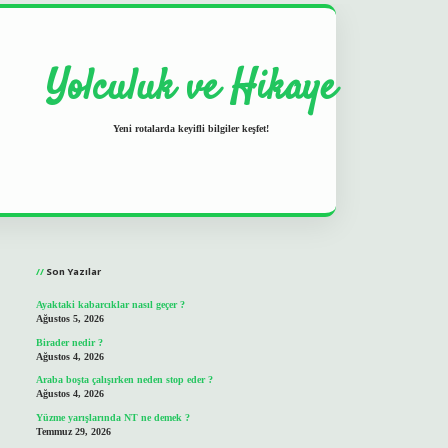
Yolculuk ve Hikaye
Yeni rotalarda keyifli bilgiler keşfet!
Sidebar
grand opera bet
ilbetgir.net
Son Yazılar
Ayaktaki kabarcıklar nasıl geçer ?
Ağustos 5, 2026
Birader nedir ?
Ağustos 4, 2026
Araba boşta çalışırken neden stop eder ?
Ağustos 4, 2026
Yüzme yarışlarında NT ne demek ?
Temmuz 29, 2026