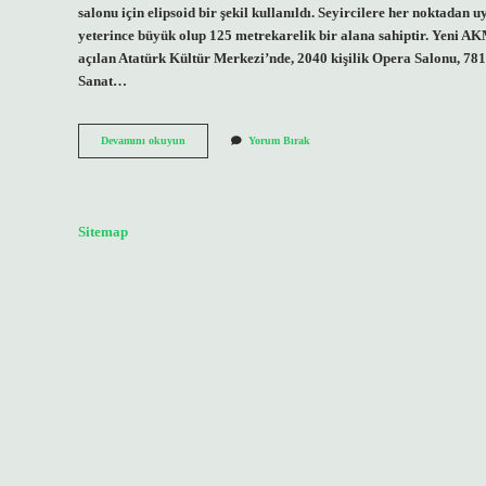
salonu için elipsoid bir şekil kullanıldı. Seyircilere her noktadan 
yeterince büyük olup 125 metrekarelik bir alana sahiptir. Yeni AKM
açılan Atatürk Kültür Merkezi’nde, 2040 kişilik Opera Salonu, 
Sanat…
Akm
Devamını okuyun
Yorum Bırak
Kaç
Katlı
Sitemap