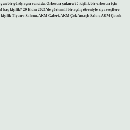
uygun bir görüş açısı sunuldu. Orkestra çukuru 85 kişilik bir orkestra için
 kaç kişilik? 29 Ekim 2021’de görkemli bir açılış töreniyle ziyaretçilere
781 kişilik Tiyatro Salonu, AKM Galeri, AKM Çok Amaçlı Salon, AKM Çocuk