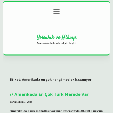
menüyü
Anasayfa
Gizlilik Politikası
Yasal Uyarı
aç
Hakkımızda
Yolculuk ve Hikaye
Yeni rotalarda keyifli bilgiler keşfet!
Etiket:
Amerikada en çok hangi meslek kazanıyor
Amerikada En Çok Türk Nerede Var
Tarih: Ekim 7, 2024
Amerika’da Türk mahallesi var mı? Paterson’da 30.000 Türk’ün