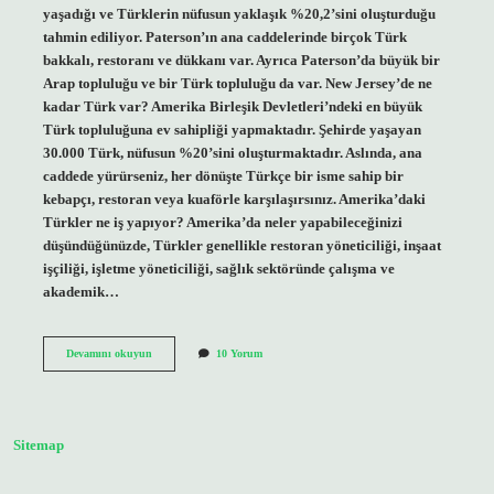
yaşadığı ve Türklerin nüfusun yaklaşık %20,2’sini oluşturduğu
tahmin ediliyor. Paterson’ın ana caddelerinde birçok Türk
bakkalı, restoranı ve dükkanı var. Ayrıca Paterson’da büyük bir
Arap topluluğu ve bir Türk topluluğu da var. New Jersey’de ne
kadar Türk var? Amerika Birleşik Devletleri’ndeki en büyük
Türk topluluğuna ev sahipliği yapmaktadır. Şehirde yaşayan
30.000 Türk, nüfusun %20’sini oluşturmaktadır. Aslında, ana
caddede yürürseniz, her dönüşte Türkçe bir isme sahip bir
kebapçı, restoran veya kuaförle karşılaşırsınız. Amerika’daki
Türkler ne iş yapıyor? Amerika’da neler yapabileceğinizi
düşündüğünüzde, Türkler genellikle restoran yöneticiliği, inşaat
işçiliği, işletme yöneticiliği, sağlık sektöründe çalışma ve
akademik…
Amerikada
Devamını okuyun
10 Yorum
En
Çok
Türk
Nerede
Var
Sitemap