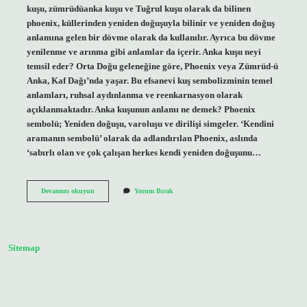
kuşu, zümrüdüanka kuşu ve Tuğrul kuşu olarak da bilinen
phoenix, küllerinden yeniden doğuşuyla bilinir ve yeniden doğuş
anlamına gelen bir dövme olarak da kullanılır. Ayrıca bu dövme
yenilenme ve arınma gibi anlamlar da içerir. Anka kuşu neyi
temsil eder? Orta Doğu geleneğine göre, Phoenix veya Zümrüd-ü
Anka, Kaf Dağı’nda yaşar. Bu efsanevi kuş sembolizminin temel
anlamları, ruhsal aydınlanma ve reenkarnasyon olarak
açıklanmaktadır. Anka kuşunun anlamı ne demek? Phoenix
sembolü; Yeniden doğuşu, varoluşu ve dirilişi simgeler. ‘Kendini
aramanın sembolü’ olarak da adlandırılan Phoenix, aslında
‘sabırlı olan ve çok çalışan herkes kendi yeniden doğuşunu…
Anka
Devamını okuyun
Yorum Bırak
Kuşu
Dövmesi
Ne
Anlama
Gelir
Sitemap