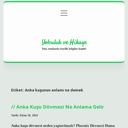
menüyü
Anasayfa
Gizlilik Politikası
Yasal Uyarı
aç
Hakkımızda
Yolculuk ve Hikaye
Yeni rotalarda keyifli bilgiler keşfet!
Etiket:
Anka kuşunun anlamı ne demek
Anka Kuşu Dövmesi Ne Anlama Gelir
Tarih: Ekim 18, 2024
Anka kuşu dövmesi neden yaptırılmalı? Phoenix Dövmesi Huma