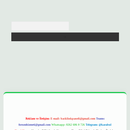
Arama
opera bet
ilbetgir.net
betexper
https://betexpergir.net/
Reklam ve İletişim:
E-mail:
backlinkpaneli@gmail.com
Teams:
forumhizmeti@gmail.com
Whatsapp: 0262 606 0 726
Telegram: @karabul