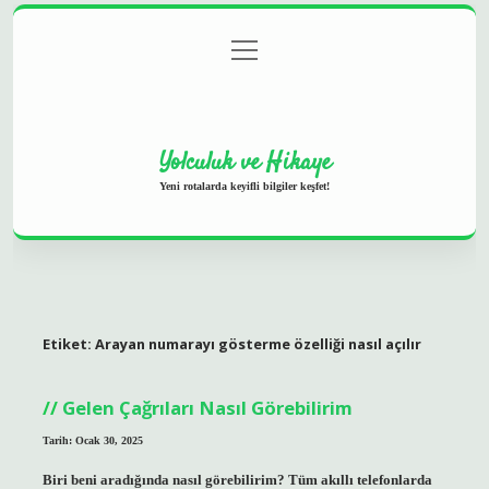
menüyü
Anasayfa
Gizlilik Politikası
Yasal Uyarı
aç
Hakkımızda
Yolculuk ve Hikaye
Yeni rotalarda keyifli bilgiler keşfet!
Etiket:
Arayan numarayı gösterme özelliği nasıl açılır
Gelen Çağrıları Nasıl Görebilirim
Tarih: Ocak 30, 2025
Biri beni aradığında nasıl görebilirim? Tüm akıllı telefonlarda