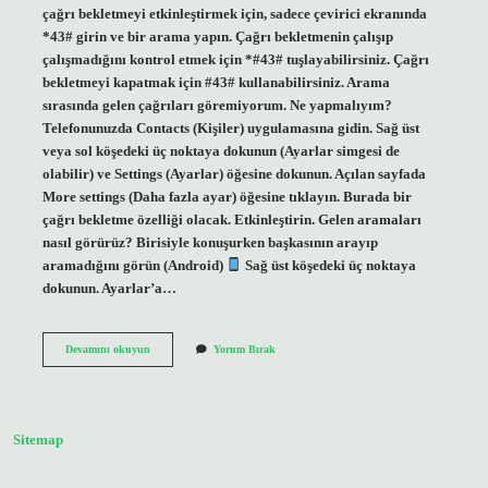
çağrı bekletmeyi etkinleştirmek için, sadece çevirici ekranında
*43# girin ve bir arama yapın. Çağrı bekletmenin çalışıp
çalışmadığını kontrol etmek için *#43# tuşlayabilirsiniz. Çağrı
bekletmeyi kapatmak için #43# kullanabilirsiniz. Arama
sırasında gelen çağrıları göremiyorum. Ne yapmalıyım?
Telefonunuzda Contacts (Kişiler) uygulamasına gidin. Sağ üst
veya sol köşedeki üç noktaya dokunun (Ayarlar simgesi de
olabilir) ve Settings (Ayarlar) öğesine dokunun. Açılan sayfada
More settings (Daha fazla ayar) öğesine tıklayın. Burada bir
çağrı bekletme özelliği olacak. Etkinleştirin. Gelen aramaları
nasıl görürüz? Birisiyle konuşurken başkasının arayıp
aramadığını görün (Android)
Sağ üst köşedeki üç noktaya
dokunun. Ayarlar’a…
Gelen
Devamını okuyun
Yorum Bırak
Çağrıları
Nasıl
Görebilirim
Sitemap