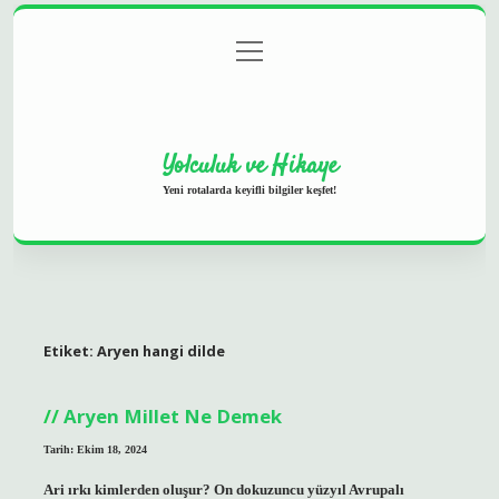
menüyü
Anasayfa
Gizlilik Politikası
Yasal Uyarı
aç
Hakkımızda
Yolculuk ve Hikaye
Yeni rotalarda keyifli bilgiler keşfet!
Etiket:
Aryen hangi dilde
Aryen Millet Ne Demek
Tarih: Ekim 18, 2024
Ari ırkı kimlerden oluşur? On dokuzuncu yüzyıl Avrupalı ​​