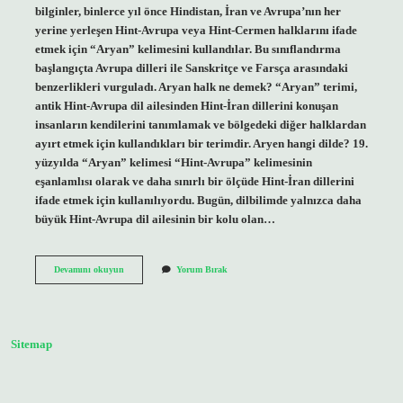
bilginler, binlerce yıl önce Hindistan, İran ve Avrupa’nın her
yerine yerleşen Hint-Avrupa veya Hint-Cermen halklarını ifade
etmek için “Aryan” kelimesini kullandılar. Bu sınıflandırma
başlangıçta Avrupa dilleri ile Sanskritçe ve Farsça arasındaki
benzerlikleri vurguladı. Aryan halk ne demek? “Aryan” terimi,
antik Hint-Avrupa dil ailesinden Hint-İran dillerini konuşan
insanların kendilerini tanımlamak ve bölgedeki diğer halklardan
ayırt etmek için kullandıkları bir terimdir. Aryen hangi dilde? 19.
yüzyılda “Aryan” kelimesi “Hint-Avrupa” kelimesinin
eşanlamlısı olarak ve daha sınırlı bir ölçüde Hint-İran dillerini
ifade etmek için kullanılıyordu. Bugün, dilbilimde yalnızca daha
büyük Hint-Avrupa dil ailesinin bir kolu olan…
Aryen
Devamını okuyun
Yorum Bırak
Millet
Ne
Demek
Sitemap