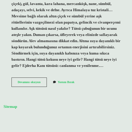
çiçek), gül, lavanta, kara lahana, mercanköşk, nane, sümbül,
adaçayı, selvi, kekik ve defne. Ayrıca Himalaya tuz kristali…
Mevsime bağlı olarak altın çiçek ve sümbül yerine aşk
ritüellerinin vazgeçilmezi olan papatya, gelincik ve civanperçemi
kullanılır. Aşk tütsüsü nasıl yakılır? Tütsü çubuğunun bir ucunu
ateşle yakın. Duman çıkarsa, üfleyerek veya elinizde sallayarak
söndürün. Alev almamasına dikkat edin. Altına ısıya dayanıklı bir
kap koyarak bulunduğunuz ortamın enerjisini artırabilirsiniz.
Söndürmek için, ısıya dayanıklı kabınıza veya kuma sıkıca
bastırın. Hangi tütsü kokusu neye iyi gelir? Hangi tütsü neye iyi
gelir? Ejderha Kanı tütsüsü: canlanma ve yenilenme.…
Aşk
Devamını okuyun
Yorum Bırak
Tütsü
Ne
Işe
Yarar
Sitemap