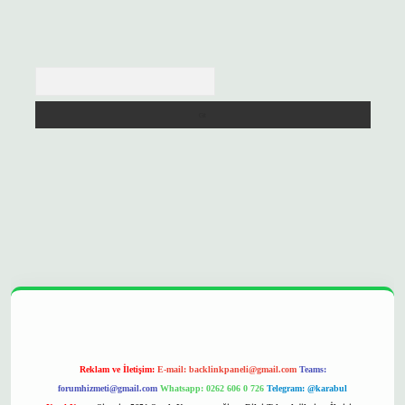
Arama
 opera bet
ilbetgir.net
betexper
https://betexpergir.net/
Reklam ve İletişim:
E-mail:
backlinkpaneli@gmail.com
Teams:
forumhizmeti@gmail.com
Whatsapp: 0262 606 0 726
Telegram: @karabul