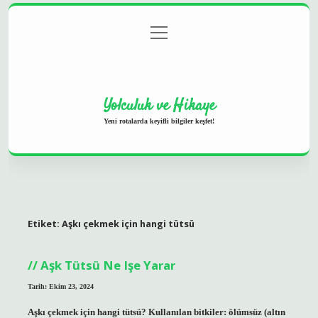
menüyü
Anasayfa
Gizlilik Politikası
Yasal Uyarı
aç
Hakkımızda
Yolculuk ve Hikaye
Yeni rotalarda keyifli bilgiler keşfet!
Etiket:
Aşkı çekmek için hangi tütsü
Aşk Tütsü Ne Işe Yarar
Tarih: Ekim 23, 2024
Aşkı çekmek için hangi tütsü? Kullanılan bitkiler: ölümsüz (altın