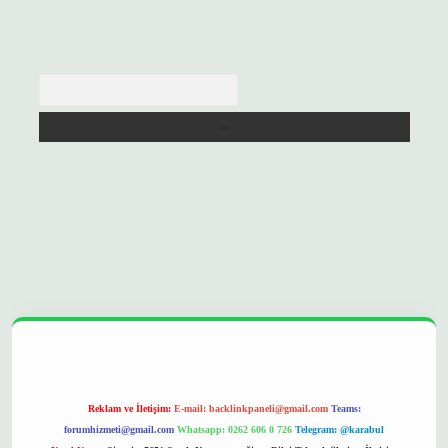
Arama
 opera bet
ilbetgir.net
betexper
https://betexpergir.net/
Reklam ve İletişim:
E-mail:
backlinkpaneli@gmail.com
Teams:
forumhizmeti@gmail.com
Whatsapp: 0262 606 0 726
Telegram: @karabul