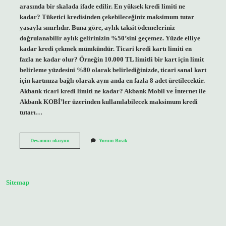
arasında bir skalada ifade edilir. En yüksek kredi limiti ne
kadar? Tüketici kredisinden çekebileceğiniz maksimum tutar
yasayla sınırlıdır. Buna göre, aylık taksit ödemeleriniz
doğrulanabilir aylık gelirinizin %50’sini geçemez. Yüzde elliye
kadar kredi çekmek mümkündür. Ticari kredi kartı limiti en
fazla ne kadar olur? Örneğin 10.000 TL limitli bir kart için limit
belirleme yüzdesini %80 olarak belirlediğinizde, ticari sanal kart
için kartınıza bağlı olarak aynı anda en fazla 8 adet üretilecektir.
Akbank ticari kredi limiti ne kadar? Akbank Mobil ve İnternet ile
Akbank KOBİ’ler üzerinden kullanılabilecek maksimum kredi
tutarı…
Ticari
Devamını okuyun
Yorum Bırak
Kredi
Limiti
En
Fazla
Ne
Sitemap
Kadar
Olur