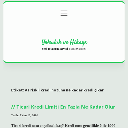
menüyü
Anasayfa
Gizlilik Politikası
Yasal Uyarı
aç
Hakkımızda
Yolculuk ve Hikaye
Yeni rotalarda keyifli bilgiler keşfet!
Etiket:
Az riskli kredi notuna ne kadar kredi çıkar
Ticari Kredi Limiti En Fazla Ne Kadar Olur
Tarih: Ekim 18, 2024
Ticari kredi notu en yüksek kaç? Kredi notu genellikle 0 ile 1900