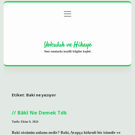
menüyü
Anasayfa
Gizlilik Politikası
Yasal Uyarı
aç
Hakkımızda
Yolculuk ve Hikaye
Yeni rotalarda keyifli bilgiler keşfet!
Etiket:
Baki ne yazıyor
Bâkî Ne Demek Tdk
Tarih: Ekim 9, 2024
Baki sözünün anlamı nedir? Baki, Arapça kökenli bir isimdir ve