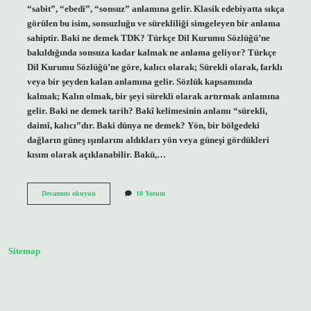
“sabit”, “ebedi”, “sonsuz” anlamına gelir. Klasik edebiyatta sıkça
görülen bu isim, sonsuzluğu ve sürekliliği simgeleyen bir anlama
sahiptir. Baki ne demek TDK? Türkçe Dil Kurumu Sözlüğü’ne
bakıldığında sonsuza kadar kalmak ne anlama geliyor? Türkçe
Dil Kurumu Sözlüğü’ne göre, kalıcı olarak; Sürekli olarak, farklı
veya bir şeyden kalan anlamına gelir. Sözlük kapsamında
kalmak; Kalın olmak, bir şeyi sürekli olarak artırmak anlamına
gelir. Baki ne demek tarih? Bakî kelimesinin anlamı “sürekli,
daimî, kalıcı”dır. Baki dünya ne demek? Yön, bir bölgedeki
dağların güneş ışınlarını aldıkları yön veya güneşi gördükleri
kısım olarak açıklanabilir. Bakü,…
Bâkî
Devamını okuyun
10 Yorum
Ne
Demek
Tdk
Sitemap