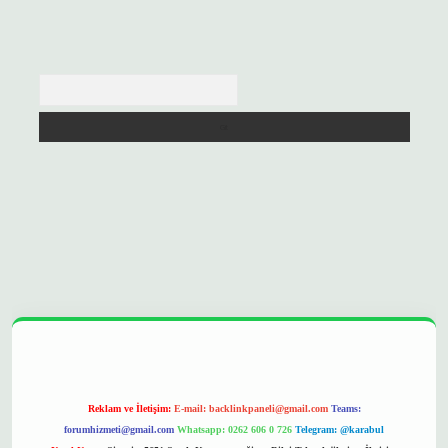
Arama
pergir.net/
Reklam ve İletişim:
E-mail:
backlinkpaneli@gmail.com
Teams:
forumhizmeti@gmail.com
Whatsapp: 0262 606 0 726
Telegram: @karabul