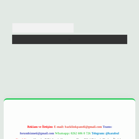
Arama
opera bet
ilbetgir.net
betexper
https://betexpergir.net/
Reklam ve İletişim:
E-mail:
backlinkpaneli@gmail.com
Teams:
forumhizmeti@gmail.com
Whatsapp: 0262 606 0 726
Telegram: @karabul