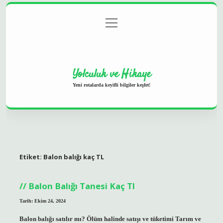
menüyü
Anasayfa
Gizlilik Politikası
Yasal Uyarı
aç
Hakkımızda
Yolculuk ve Hikaye
Yeni rotalarda keyifli bilgiler keşfet!
Etiket:
Balon balığı kaç TL
Balon Balığı Tanesi Kaç Tl
Tarih: Ekim 24, 2024
Balon balığı satılır mı? Ölüm halinde satışı ve tüketimi Tarım ve