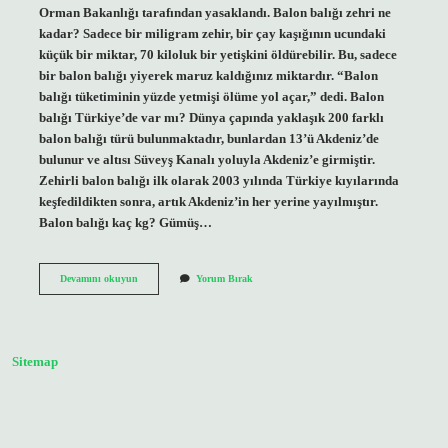
Orman Bakanlığı tarafından yasaklandı. Balon balığı zehri ne
kadar? Sadece bir miligram zehir, bir çay kaşığının ucundaki
küçük bir miktar, 70 kiloluk bir yetişkini öldürebilir. Bu, sadece
bir balon balığı yiyerek maruz kaldığınız miktardır. “Balon
balığı tüketiminin yüzde yetmişi ölüme yol açar,” dedi. Balon
balığı Türkiye’de var mı? Dünya çapında yaklaşık 200 farklı
balon balığı türü bulunmaktadır, bunlardan 13’ü Akdeniz’de
bulunur ve altısı Süveyş Kanalı yoluyla Akdeniz’e girmiştir.
Zehirli balon balığı ilk olarak 2003 yılında Türkiye kıyılarında
keşfedildikten sonra, artık Akdeniz’in her yerine yayılmıştır.
Balon balığı kaç kg? Gümüş…
Balon
Devamını okuyun
Yorum Bırak
Balığı
Tanesi
Kaç
Tl
Sitemap