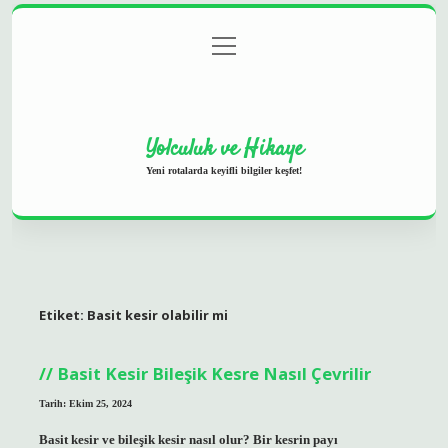
menüyü
Anasayfa
Gizlilik Politikası
Yasal Uyarı
aç
Hakkımızda
Yolculuk ve Hikaye
Yeni rotalarda keyifli bilgiler keşfet!
Etiket:
Basit kesir olabilir mi
Basit Kesir Bileşik Kesre Nasıl Çevrilir
Tarih: Ekim 25, 2024
Basit kesir ve bileşik kesir nasıl olur? Bir kesrin payı