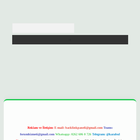
Arama
://betexpergir.net/
Reklam ve İletişim:
E-mail:
backlinkpaneli@gmail.com
Teams:
forumhizmeti@gmail.com
Whatsapp: 0262 606 0 726
Telegram: @karabul