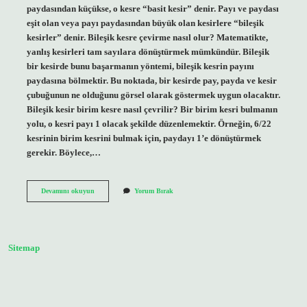
paydasından küçükse, o kesre “basit kesir” denir. Payı ve paydası
eşit olan veya payı paydasından büyük olan kesirlere “bileşik
kesirler” denir. Bileşik kesre çevirme nasıl olur? Matematikte,
yanlış kesirleri tam sayılara dönüştürmek mümkündür. Bileşik
bir kesirde bunu başarmanın yöntemi, bileşik kesrin payını
paydasına bölmektir. Bu noktada, bir kesirde pay, payda ve kesir
çubuğunun ne olduğunu görsel olarak göstermek uygun olacaktır.
Bileşik kesir birim kesre nasıl çevrilir? Bir birim kesri bulmanın
yolu, o kesri payı 1 olacak şekilde düzenlemektir. Örneğin, 6/22
kesrinin birim kesrini bulmak için, paydayı 1’e dönüştürmek
gerekir. Böylece,…
Basit
Devamını okuyun
Yorum Bırak
Kesir
Bileşik
Kesre
Nasıl
Çevrilir
Sitemap