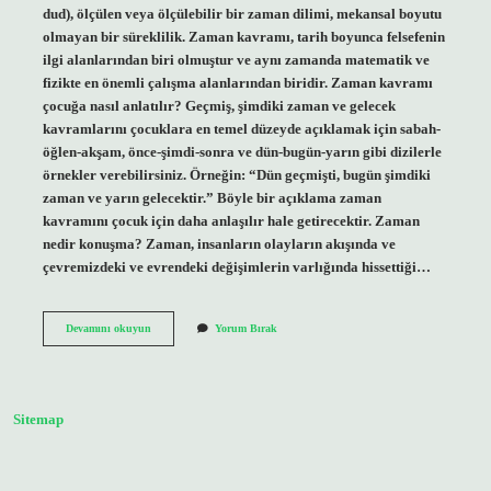
dud), ölçülen veya ölçülebilir bir zaman dilimi, mekansal boyutu
olmayan bir süreklilik. Zaman kavramı, tarih boyunca felsefenin
ilgi alanlarından biri olmuştur ve aynı zamanda matematik ve
fizikte en önemli çalışma alanlarından biridir. Zaman kavramı
çocuğa nasıl anlatılır? Geçmiş, şimdiki zaman ve gelecek
kavramlarını çocuklara en temel düzeyde açıklamak için sabah-
öğlen-akşam, önce-şimdi-sonra ve dün-bugün-yarın gibi dizilerle
örnekler verebilirsiniz. Örneğin: “Dün geçmişti, bugün şimdiki
zaman ve yarın gelecektir.” Böyle bir açıklama zaman
kavramını çocuk için daha anlaşılır hale getirecektir. Zaman
nedir konuşma? Zaman, insanların olayların akışında ve
çevremizdeki ve evrendeki değişimlerin varlığında hissettiği…
Zaman
Devamını okuyun
Yorum Bırak
Nedir
Nasıl
Anlatılır
Sitemap