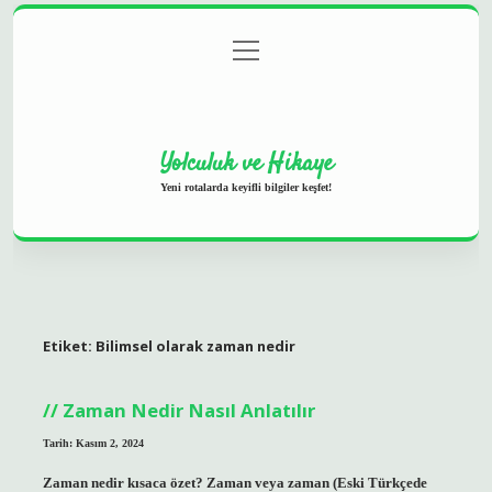
menüyü
Anasayfa
Gizlilik Politikası
Yasal Uyarı
aç
Hakkımızda
Yolculuk ve Hikaye
Yeni rotalarda keyifli bilgiler keşfet!
Etiket:
Bilimsel olarak zaman nedir
Zaman Nedir Nasıl Anlatılır
Tarih: Kasım 2, 2024
Zaman nedir kısaca özet? Zaman veya zaman (Eski Türkçede