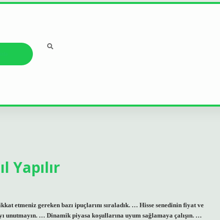
ızda
l Yapılır
kkat etmeniz gereken bazı ipuçlarını sıraladık. … Hisse senedinin fiyat ve
mayı unutmayın. … Dinamik piyasa koşullarına uyum sağlamaya çalışın. …