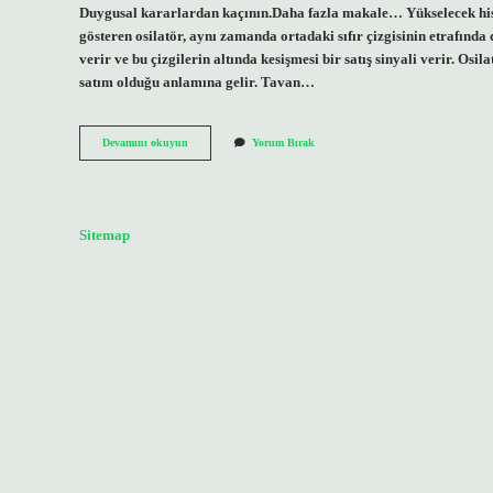
Duygusal kararlardan kaçının.Daha fazla makale… Yükselecek hisse 
gösteren osilatör, aynı zamanda ortadaki sıfır çizgisinin etrafında 
verir ve bu çizgilerin altında kesişmesi bir satış sinyali verir. Osi
satım olduğu anlamına gelir. Tavan…
Doğru
Devamını okuyun
Yorum Bırak
Hisse
Seçimi
Nasıl
Yapılır
Sitemap