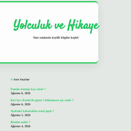
Yolculuk ve Hikaye
Yeni rotalarda keyifli bilgiler keşfet!
Sidebar
grand opera bet
ilbetgir.net
betexper
https://betexpergir.net/
Son Yazılar
Etamin kumaşı kaç count ?
Ağustos 6, 2026
Kur’an-ı Kerim’de geçen 5 bilinmeyen şey nedir ?
Ağustos 6, 2026
Ayaktaki kabarcıklar nasıl geçer ?
Ağustos 5, 2026
Birader nedir ?
Ağustos 4, 2026