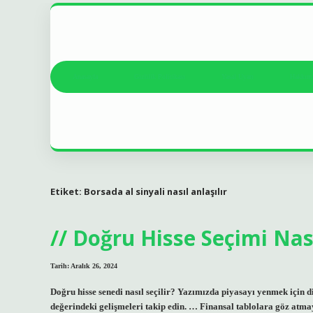
Anasayfa
Gizlilik Politikası
Yasal Uyarı
Hakkım
Etiket:
Borsada al sinyali nasıl anlaşılır
Doğru Hisse Seçimi Nası
Tarih: Aralık 26, 2024
Doğru hisse senedi nasıl seçilir? Yazımızda piyasayı yenmek için di
değerindeki gelişmeleri takip edin. … Finansal tablolara göz at