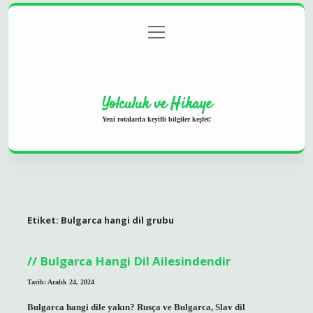
menüyü
Anasayfa
Gizlilik Politikası
Yasal Uyarı
aç
Hakkımızda
Yolculuk ve Hikaye
Yeni rotalarda keyifli bilgiler keşfet!
Etiket:
Bulgarca hangi dil grubu
Bulgarca Hangi Dil Ailesindendir
Tarih: Aralık 24, 2024
Bulgarca hangi dile yakın? Rusça ve Bulgarca, Slav dil