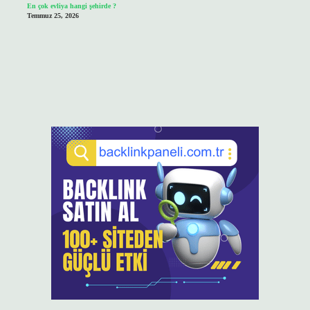
En çok evliya hangi şehirde ?
Temmuz 25, 2026