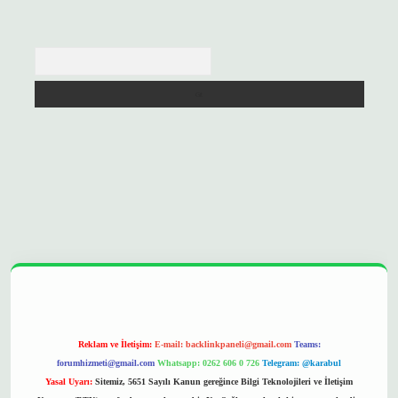
Arama
pera bet
ilbetgir.net
betexper
https://betexpergir.net/
Reklam ve İletişim:
E-mail:
backlinkpaneli@gmail.com
Teams:
forumhizmeti@gmail.com
Whatsapp: 0262 606 0 726
Telegram: @karabul
Yasal Uyarı:
Sitemiz, 5651 Sayılı Kanun gereğince Bilgi Teknolojileri ve İletişim