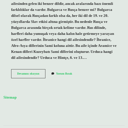
ailesinden gelen iki benzer dildir, ancak aralarında bazı önemli
farklılıklar da vardır. Bulgarca ve Rusça benzer mi? Bulgarca
dilsel olarak Rusçadan farklı olsa da, her iki dil de 19. ve 20.
yüzyıllarda Slav etkisi altına girmiştir. Bu nedenle Rusça ve
Bulgarca arasında birçok ortak kelime vardır. Rus dilinde,
harfleri daha yumuşak veya daha kalın hale getirmeye yarayan
özel harfler vardır. İbranice hangi dil ailesindendir? İbranice,
Afro-Asya dillerinin Sami koluna aittir. Bu aile içinde Aramice ve
Kenan dilleri Kuzeybatı Sami dillerini oluşturur. Urduca hangi
dil ailesindendir? Urduca ve Hintçe, 6. ve 13.…
Bulgarca
Devamını okuyun
Yorum Bırak
Hangi
Dil
Ailesindendir
Sitemap