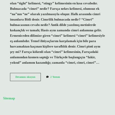
olan “tight” kelimesi, “stingy” kelimesinin en kısa cevabıdır.
Bulmacada “cimri” nedir? Farsça nekes kelimesi, olumsuz ek
“na”nın “ne” olarak yazılmasıyla oluşur. Halk arasında cimri
insanlara Bitli denir. Cimrilik bulmacada nedir? “Cimri”
bulmacasının cevabı nedir? Antik dilde yazılmış metinlerde
kıskançlık ve tamah; Hasis aynı zamanda cimri anlamına gelir.
Ermeniceden dilimize giren “cimri” kelimesi “cimri” kelimesiyle
eş anlamlıdır. Temel ihtiyaçlarını karşılamak için bile para
harcamaktan kaçınan kişilere taraflılık denir. Cimri pinti aynı
şey mi? Farsça kökenli olan “cimri” kelimesinin, Farsçadaki
anlamından kısmen saptığı ve Türkçede başlangıçta “fakir,
yoksul” anlamını kazandığı; zamanla “cimri, cimri, cimri”…
Bulmacada
Devamını okuyun
2 Yorum
Cimri
Pinti
Nedir
Sitemap