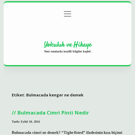
menüyü
Anasayfa
Gizlilik Politikası
Yasal Uyarı
aç
Hakkımızda
Yolculuk ve Hikaye
Yeni rotalarda keyifli bilgiler keşfet!
Etiket:
Bulmacada kenger ne demek
Bulmacada Cimri Pinti Nedir
Tarih: Eylül 10, 2024
Bulmacada cimri ne demek? “Tight-fisted” ifadesinin kısa biçimi