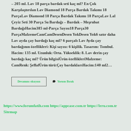
– 205 ml. Lav 18 parça bardak seti kaç ml? En Çok
Karşılaştırılan Lav Diamond 18 Parça Bardak Takımı 18
ParçaLav Diamond 18 Parça Bardak Takımı 18 ParçaLav Lal
Çeyiz Seti 30 Parça Su Bardağı – Bardak – Meşrubat
BardağıHacim385 ml-Parça Sayısı18 Parça30
ParçaMalzemeCamCamDesenDesen YokDesen Yok6 satır daha
Lav ayda çay bardağı kaç ml? 6 parçalı Lav Ayda çay
bardağının özellikleri: Kişi sayısı: 6 kişilik. Tasarım: Tombul.
Hacim: 135 ml. Uzunluk: Orta. Yükseklik: 8. Lav derin çay
bardağı kaç ml? Ürün bilgisiÜrün özellikleriMalzeme:
CamRenk: ŞeffafÜrün türü:Çay bardaklarıHacim:140 ml2…
Lav
Devamını okuyun
Yorum Bırak
Su
Bardağı
Kaç
Ml
https://www.forumfatih.com
https://appcase.com.tr
https://leru.com.tr
Sitemap