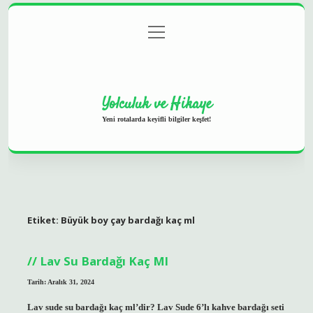
menüyü
Anasayfa
Gizlilik Politikası
Yasal Uyarı
aç
Hakkımızda
Yolculuk ve Hikaye
Yeni rotalarda keyifli bilgiler keşfet!
Etiket:
Büyük boy çay bardağı kaç ml
Lav Su Bardağı Kaç Ml
Tarih: Aralık 31, 2024
Lav sude su bardağı kaç ml’dir? Lav Sude 6’lı kahve bardağı seti