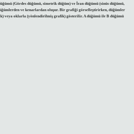
rk düğümü (Gördes düğümü, simetrik düğüm) ve İran düğümü (sinüs düğümü,
ğümlerden ve kenarlardan oluşur. Bir grafiği görselleştirirken, düğümler
ik) veya oklarla (yönlendirilmiş grafik) gösterilir. A düğümü ile B düğümü