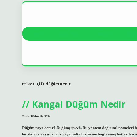
Anasayfa
Gizlilik Politikası
Yasal Uyarı
Hakkım
Etiket:
Çift düğüm nedir
Kangal Düğüm Nedir
Tarih: Ekim 19, 2024
Düğüm neye denir? Düğüm; ip, vb. Bu yöntem doğrusal nesneleri bir
kordon ve kayış, zincir veya hatta birbirine bağlanmış hatlardan o