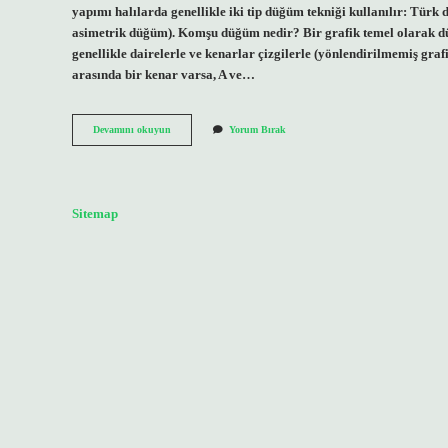
yapımı halılarda genellikle iki tip düğüm tekniği kullanılır: Tü
asimetrik düğüm). Komşu düğüm nedir? Bir grafik temel olarak dü
genellikle dairelerle ve kenarlar çizgilerle (yönlendirilmemiş graf
arasında bir kenar varsa, A ve…
Kangal
Devamını okuyun
Yorum Bırak
Düğüm
Nedir
Sitemap