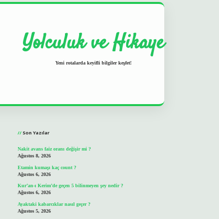
Yolculuk ve Hikaye
Yeni rotalarda keyifli bilgiler keşfet!
Sidebar
grand opera bet
ilbetgir.net
betexper
https://betexpergir.net/
Son Yazılar
Nakit avans faiz oranı değişir mi ?
Ağustos 8, 2026
Etamin kumaşı kaç count ?
Ağustos 6, 2026
Kur’an-ı Kerim’de geçen 5 bilinmeyen şey nedir ?
Ağustos 6, 2026
Ayaktaki kabarcıklar nasıl geçer ?
Ağustos 5, 2026