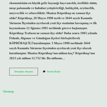
ekonomisinin en büyük gelir kaynağı hayvancılık, özellikle tütün,
meşe palamudu ve hububat yetiştiriciliği, balıkçılık, zeytincilik,
meyvecilik ve sebzeciliktir. Manisa Köprübaşı ne zaman ilçe
oldu? Köprübaşı, 20 Mayıs 1990 tarih ve 3644 sayılı Kanunla
Sürmene İlçesinden ayrılarak yeni ilçe statüsüne kavuşmuş ve ilk
kaymakamı 12 Ağustos 1991 tarihinde göreve başlamıştır.
Köprübaşı Trabzon ne zaman ilçe oldu? Daha sonra 1965 yılında
Fidanlı, Akpınar ve Gündoğan ilçeleri birleştirilerek
KÖPRÜBAŞI İLİ kurulmuştur. 5 Mayıs 1990 tarihinde 3644
sayılı Kanunla Sürmene ilçesinden ayrılarak yeni ilçe olarak
kurulmuştur. Manisa Köprübaşı’nın nüfusu kaç? Köprübaşı’nın
2023 yılı nüfusu 12.752’dir. Bu nüfusun…
Köprübaşı
Devamını okuyun
Yorum Bırak
Ilçesi
Nereye
Bağlı
Sitemap