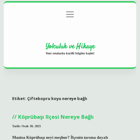
menüyü
Anasayfa
Gizlilik Politikası
Yasal Uyarı
aç
Hakkımızda
Yolculuk ve Hikaye
Yeni rotalarda keyifli bilgiler keşfet!
Etiket:
Çiftekopru koyu nereye bağlı
Köprübaşı Ilçesi Nereye Bağlı
Tarih: Ocak 30, 2025
Manisa Köprübaşı neyi meşhur? İlçenin tarıma dayalı