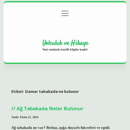
menüyü
Anasayfa
Gizlilik Politikası
Yasal Uyarı
aç
Hakkımızda
Yolculuk ve Hikaye
Yeni rotalarda keyifli bilgiler keşfet!
Etiket:
Damar tabakada ne bulunur
Ağ Tabakada Neler Bulunur
Tarih: Ekim 21, 2024
Ağ tabakada ne var? Retina, ışığa duyarlı hücreleri ve optik