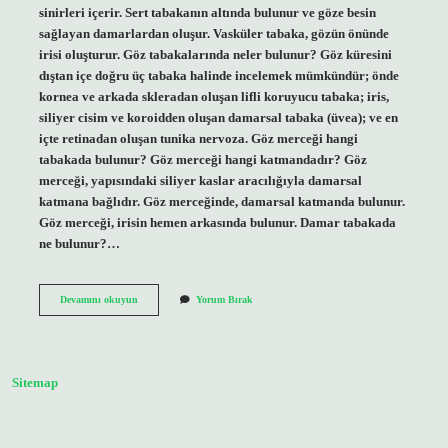
sinirleri içerir. Sert tabakanın altında bulunur ve göze besin
sağlayan damarlardan oluşur. Vasküler tabaka, gözün önünde
irisi oluşturur. Göz tabakalarında neler bulunur? Göz küresini
dıştan içe doğru üç tabaka halinde incelemek mümkündür; önde
kornea ve arkada skleradan oluşan lifli koruyucu tabaka; iris,
siliyer cisim ve koroidden oluşan damarsal tabaka (üvea); ve en
içte retinadan oluşan tunika nervoza. Göz merceği hangi
tabakada bulunur? Göz merceği hangi katmandadır? Göz
merceği, yapısındaki siliyer kaslar aracılığıyla damarsal
katmana bağlıdır. Göz merceğinde, damarsal katmanda bulunur.
Göz merceği, irisin hemen arkasında bulunur. Damar tabakada
ne bulunur?…
Ağ
Devamını okuyun
Yorum Bırak
Tabakada
Neler
Bulunur
Sitemap