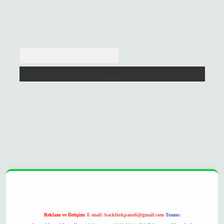
Arama
//betexpergir.net/
Reklam ve İletişim:
E-mail:
backlinkpaneli@gmail.com
Teams: