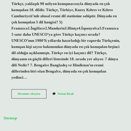
Türkçe, yaklaşık 90 milyon konuşmacısıyla dünyada en çok
konuşulan 18. dildir. Türkçe, Türkiye, Kuzey Kıbrıs ve Kıbrıs
Cumhuriyeti’nde ulusal resmi dil statüsüne sahiptir. Dünyada en
çok konuşulan 5 dil hangisi? 5)
Fransızca1.İngilizce2.Mandarin3.Hintçe4.İspanyolca5.Fransızca
5 satır daha UNESCO’ya göre Türkçe kaçıncı sırada?
UNESCO’nun 1980’li yıllarda hazırladığı bir raporda Türkçenin,
konuşan kişi sayısı bakımından dünyada en çok konuşulan beşinci
dil olduğu açıklanmıştı. Türkçe en iyi kaçıncı dil? Türkçe,
dünyanın en güçlü dilleri listesinde 18. sırada yer alıyor. 7 dünya
dili Nedir? 7. Bengalce Bangladeş ve Hindistan’ın resmi
dillerinden biri olan Bengalce, dünyada en çok konuşulan
yedinci…
Türkçe
Devamını okuyun
Yorum Bırak
Kaçıncı
En
Çok
Konuşulan
Dil
Sitemap