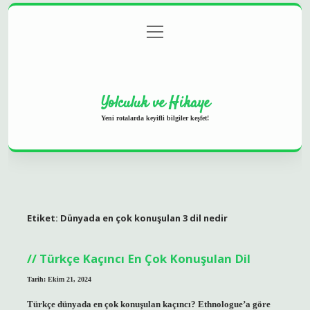
menüyü
Anasayfa
Gizlilik Politikası
Yasal Uyarı
aç
Hakkımızda
Yolculuk ve Hikaye
Yeni rotalarda keyifli bilgiler keşfet!
Etiket:
Dünyada en çok konuşulan 3 dil nedir
Türkçe Kaçıncı En Çok Konuşulan Dil
Tarih: Ekim 21, 2024
Türkçe dünyada en çok konuşulan kaçıncı? Ethnologue’a göre