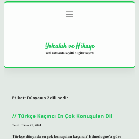
menüyü
Anasayfa
Gizlilik Politikası
Yasal Uyarı
aç
Hakkımızda
Yolculuk ve Hikaye
Yeni rotalarda keyifli bilgiler keşfet!
Etiket:
Dünyanın 2 dili nedir
Türkçe Kaçıncı En Çok Konuşulan Dil
Tarih: Ekim 21, 2024
Türkçe dünyada en çok konuşulan kaçıncı? Ethnologue’a göre