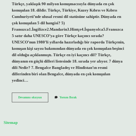
Türkçe, yaklaşık 90 milyon konuşmacısıyla dünyada en çok
konuşulan 18. dildir. Türkçe, Türkiye, Kuzey Kıbrıs ve Kıbrıs
Cumhuriyeti’nde ulusal resmi dil statüsüne sahiptir. Dünyada en
çok konuşulan 5 dil hangisi? 5)
Fransızca1.İngilizce2.Mandarin3.Hintçe4.İspanyolca5.Fransızca
5 satır daha UNESCO’ya göre Türkçe kaçıncı sırada?
UNESCO’nun 1980’li yıllarda hazırladığı bir raporda Türkçenin,
konuşan kişi sayısı bakımından dünyada en çok konuşulan beşinci
dil olduğu açıklanmıştı. Türkçe en iyi kaçıncı dil? Türkçe,
dünyanın en güçlü dilleri listesinde 18. sırada yer alıyor. 7 dünya
dili Nedir? 7. Bengalce Bangladeş ve Hindistan’ın resmi
dillerinden biri olan Bengalce, dünyada en çok konuşulan
yedinci…
Türkçe
Devamını okuyun
Yorum Bırak
Kaçıncı
En
Çok
Konuşulan
Dil
Sitemap