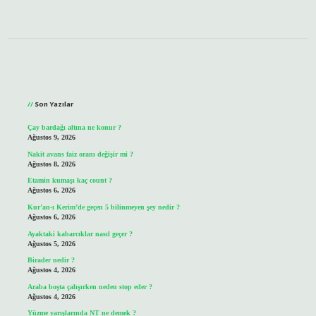
Sidebar
Son Yazılar
Çay bardağı altına ne konur ?
Ağustos 9, 2026
Nakit avans faiz oranı değişir mi ?
Ağustos 8, 2026
Etamin kumaşı kaç count ?
Ağustos 6, 2026
Kur’an-ı Kerim’de geçen 5 bilinmeyen şey nedir ?
Ağustos 6, 2026
Ayaktaki kabarcıklar nasıl geçer ?
Ağustos 5, 2026
Birader nedir ?
Ağustos 4, 2026
Araba boşta çalışırken neden stop eder ?
Ağustos 4, 2026
Yüzme yarışlarında NT ne demek ?