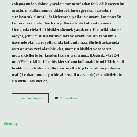
çalışmasından dolayı yayalarımız tarafından fark edilemeyen bu
araçların kullanımında dikkat edilmesi gereken hususları
sıralayacak olursak; Şehirlerarası yollar ve azami hız sınırı 50
km/saat üzerinde olan karayollarında da kullanılmaması
Otobanda elektrikli bisiklet sürmek yasak mı? Elektrikli skuter
otoyol, şehirler arası karayolları ve azami hız sınırı 50 km/s
üzerinde olan karayollarında kullanılamaz. Sürücü arkasında
ayrı oturma yeri olan bisiklet, motorlu bisiklet ve sepetsiz
motosikletlerle bir kişiden fazlası taşınamaz. (Değişik: -4262/4
md.) Elektrikli bisiklet bisiklet yolunu kullanabilir mi? Elektrikli
bisikletlerin trafikte kullanımı, özellikle şehirlerde yoğunlaşan
trafiği rahatlatmak için bir alternatif olarak değerlendirilebilir.
Elektrikli bisikletler,…
Elektrikli
Devamını okuyun
Yorum Bırak
Bisiklet
Otobana
Çıkabilir
Mi
Sitemap