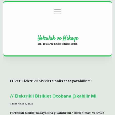
menüyü
Anasayfa
Gizlilik Politikası
Yasal Uyarı
aç
Hakkımızda
Yolculuk ve Hikaye
Yeni rotalarda keyifli bilgiler keşfet!
Etiket:
Elektrikli bisiklete polis ceza yazabilir mi
Elektrikli Bisiklet Otobana Çıkabilir Mi
Tarih: Nisan 3, 2025
Elektrikli bisiklet karayoluna çıkabilir mi? Hızlı olması ve sessiz