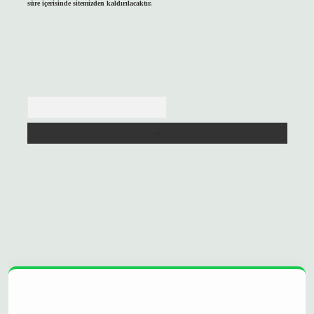
süre içerisinde sitemizden kaldırılacaktır.
Arama
://betexpergir.net/