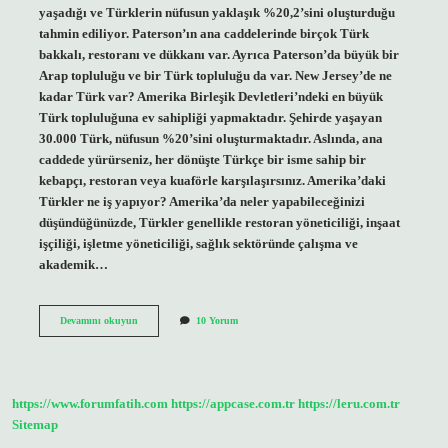
yaşadığı ve Türklerin nüfusun yaklaşık %20,2’sini oluşturduğu
tahmin ediliyor. Paterson’ın ana caddelerinde birçok Türk
bakkalı, restoranı ve dükkanı var. Ayrıca Paterson’da büyük bir
Arap topluluğu ve bir Türk topluluğu da var. New Jersey’de ne
kadar Türk var? Amerika Birleşik Devletleri’ndeki en büyük
Türk topluluğuna ev sahipliği yapmaktadır. Şehirde yaşayan
30.000 Türk, nüfusun %20’sini oluşturmaktadır. Aslında, ana
caddede yürürseniz, her dönüşte Türkçe bir isme sahip bir
kebapçı, restoran veya kuaförle karşılaşırsınız. Amerika’daki
Türkler ne iş yapıyor? Amerika’da neler yapabileceğinizi
düşündüğünüzde, Türkler genellikle restoran yöneticiliği, inşaat
işçiliği, işletme yöneticiliği, sağlık sektöründe çalışma ve
akademik…
Amerikada
Devamını okuyun
10 Yorum
En
Çok
Türk
Nerede
Var
https://www.forumfatih.com
https://appcase.com.tr
https://leru.com.tr
Sitemap