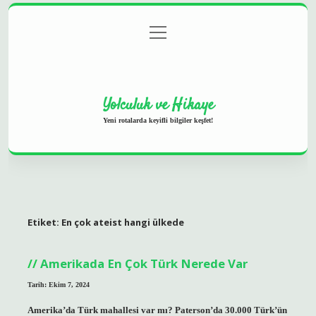
menüyü
Anasayfa
Gizlilik Politikası
Yasal Uyarı
aç
Hakkımızda
Yolculuk ve Hikaye
Yeni rotalarda keyifli bilgiler keşfet!
Etiket:
En çok ateist hangi ülkede
Amerikada En Çok Türk Nerede Var
Tarih: Ekim 7, 2024
Amerika’da Türk mahallesi var mı? Paterson’da 30.000 Türk’ün