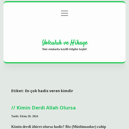
menüyü
Anasayfa
Gizlilik Politikası
Yasal Uyarı
aç
Hakkımızda
Yolculuk ve Hikaye
Yeni rotalarda keyifli bilgiler keşfet!
Etiket:
En çok hadis veren kimdir
Kimin Derdi Allah Olursa
Tarih: Ekim 20, 2024
Kimin derdi âhiret olursa hadis? Biz (Müslümanlar) rahip