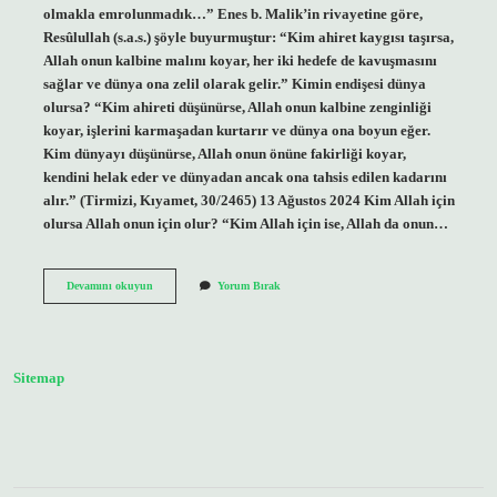
olmakla emrolunmadık…” Enes b. Malik’in rivayetine göre,
Resûlullah (s.a.s.) şöyle buyurmuştur: “Kim ahiret kaygısı taşırsa,
Allah onun kalbine malını koyar, her iki hedefe de kavuşmasını
sağlar ve dünya ona zelil olarak gelir.” Kimin endişesi dünya
olursa? “Kim ahireti düşünürse, Allah onun kalbine zenginliği
koyar, işlerini karmaşadan kurtarır ve dünya ona boyun eğer.
Kim dünyayı düşünürse, Allah onun önüne fakirliği koyar,
kendini helak eder ve dünyadan ancak ona tahsis edilen kadarını
alır.” (Tirmizi, Kıyamet, 30/2465) 13 Ağustos 2024 Kim Allah için
olursa Allah onun için olur? “Kim Allah için ise, Allah da onun…
Kimin
Devamını okuyun
Yorum Bırak
Derdi
Allah
Olursa
Sitemap