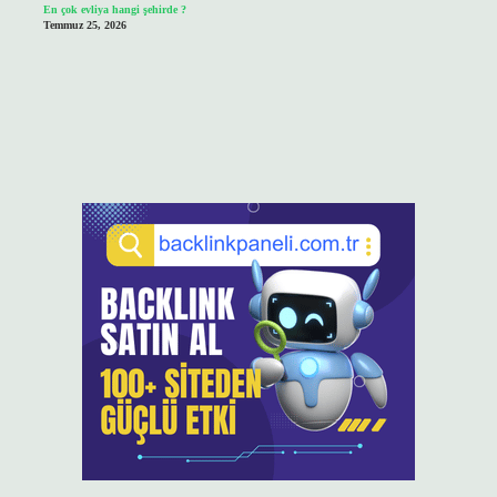
En çok evliya hangi şehirde ?
Temmuz 25, 2026