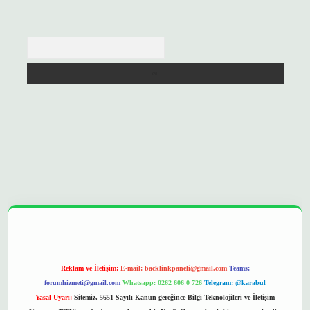
Arama
opera bet
ilbetgir.net
betexper
https://betexpergir.net/
Reklam ve İletişim:
E-mail:
backlinkpaneli@gmail.com
Teams:
forumhizmeti@gmail.com
Whatsapp: 0262 606 0 726
Telegram: @karabul
Yasal Uyarı:
Sitemiz, 5651 Sayılı Kanun gereğince Bilgi Teknolojileri ve İletişim