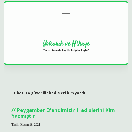
menüyü
Anasayfa
Gizlilik Politikası
Yasal Uyarı
aç
Hakkımızda
Yolculuk ve Hikaye
Yeni rotalarda keyifli bilgiler keşfet!
Etiket:
En güvenilir hadisleri kim yazdı
Peygamber Efendimizin Hadislerini Kim
Yazmıştır
Tarih: Kasım 16, 2024