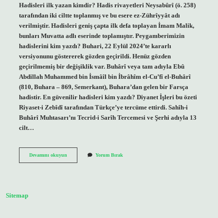
Hadisleri ilk yazan kimdir? Hadis rivayetleri Neysabûrî (ö. 258)
tarafından iki ciltte toplanmış ve bu esere ez-Zührîyyât adı
verilmiştir. Hadisleri geniş çapta ilk defa toplayan İmam Malik,
bunları Muvatta adlı eserinde toplamıştır. Peygamberimizin
hadislerini kim yazdı? Buhari, 22 Eylül 2024’te kararlı
versiyonunu göstererek gözden geçirildi. Henüz gözden
geçirilmemiş bir değişiklik var. Buhârî veya tam adıyla Ebû
Abdillah Muhammed bin İsmâîl bin İbrâhîm el-Cu’fî el-Buhârî
(810, Buhara – 869, Semerkant), Buhara’dan gelen bir Farsça
hadistir. En güvenilir hadisleri kim yazdı? Diyanet İşleri bu özeti
Riyaset-i Zebîdî tarafından Türkçe’ye tercüme ettirdi. Sahîh-i
Buhârî Muhtasarı’nı Tecrid-i Sarîh Tercemesi ve Şerhi adıyla 13
cilt…
Peygamber
Devamını okuyun
Yorum Bırak
Efendimizin
Hadislerini
Kim
Yazmıştır
Sitemap