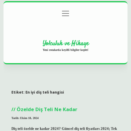
menüyü
Anasayfa
Gizlilik Politikası
Yasal Uyarı
aç
Hakkımızda
Yolculuk ve Hikaye
Yeni rotalarda keyifli bilgiler keşfet!
Etiket:
En iyi diş teli hangisi
Özelde Diş Teli Ne Kadar
Tarih: Ekim 18, 2024
Diş teli özelde ne kadar 2024? Güncel diş teli fiyatları 2024; Tek