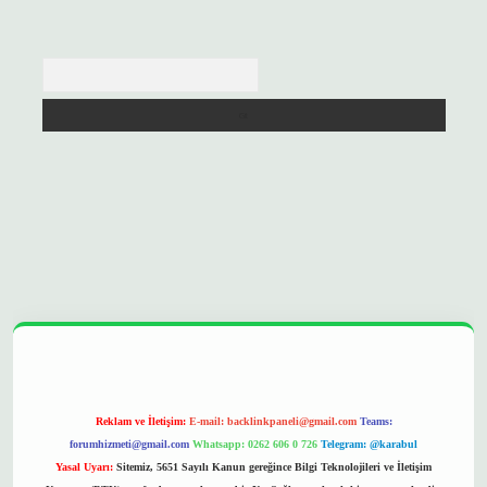
Arama
://betexpergir.net/
Reklam ve İletişim:
E-mail:
backlinkpaneli@gmail.com
Teams:
forumhizmeti@gmail.com
Whatsapp: 0262 606 0 726
Telegram: @karabul
Yasal Uyarı:
Sitemiz, 5651 Sayılı Kanun gereğince Bilgi Teknolojileri ve İletişim