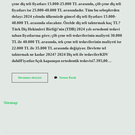
çene diş teli fiyatları 15.000-25.000 TL arasında, çift çene diş teli
fiyatları ise 25.000-48.000 TL arasındadır. Tüm bu sebeplerden
dolayı 2024 yılında ülkemizde güncel diş teli fiyatları 15.000-
48.000 TL arasında olacaktır. Özelde diş teli taktırmak kaç TL?
Türk Diş Hekimleri Birliği’nin (TDB) 2024 yılı ortodonti tedavi
taban fiyatlarına göre; çift çene teli tedavilerinin maliyeti 30.000
TL ile 40.000 TL arasında, tek çene teli tedavilerinin maliyeti ise
22.000 TL ile 35.000 TL arasında değişiyor. Devlette tel
taktırmak ne kadar 2024? 2024 Diş teli ile tedavilerKDV
dahilFiyatlarAçık kapanışın ortodontik tedavisi7.395,00…
Özelde
Devamını okuyun
Yorum Bırak
Diş
Teli
Ne
Kadar
Sitemap