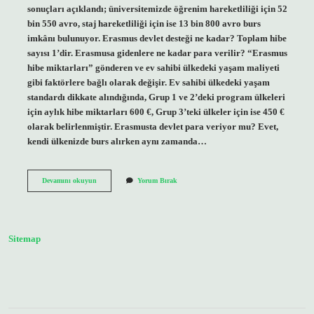
sonuçları açıklandı; üniversitemizde öğrenim hareketliliği için 52
bin 550 avro, staj hareketliliği için ise 13 bin 800 avro burs
imkânı bulunuyor. Erasmus devlet desteği ne kadar? Toplam hibe
sayısı 1’dir. Erasmusa gidenlere ne kadar para verilir? “Erasmus
hibe miktarları” gönderen ve ev sahibi ülkedeki yaşam maliyeti
gibi faktörlere bağlı olarak değişir. Ev sahibi ülkedeki yaşam
standardı dikkate alındığında, Grup 1 ve 2’deki program ülkeleri
için aylık hibe miktarları 600 €, Grup 3’teki ülkeler için ise 450 €
olarak belirlenmiştir. Erasmusta devlet para veriyor mu? Evet,
kendi ülkenizde burs alırken aynı zamanda…
Erasmus
Devamını okuyun
Yorum Bırak
Ne
Kadar
Para
Veriyor
2024
Sitemap