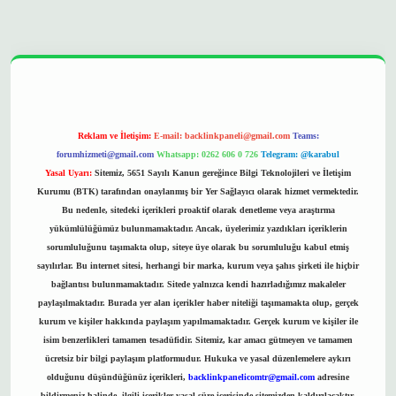
pera bet
ilbetgir.net
betexper
https://betexpergir.net/
Reklam ve İletişim:
E-mail:
backlinkpaneli@gmail.com
Teams:
forumhizmeti@gmail.com
Whatsapp: 0262 606 0 726
Telegram: @karabul
Yasal Uyarı:
Sitemiz, 5651 Sayılı Kanun gereğince Bilgi Teknolojileri ve İletişim
Kurumu (BTK) tarafından onaylanmış bir Yer Sağlayıcı olarak hizmet vermektedir.
Bu nedenle, sitedeki içerikleri proaktif olarak denetleme veya araştırma
yükümlülüğümüz bulunmamaktadır. Ancak, üyelerimiz yazdıkları içeriklerin
sorumluluğunu taşımakta olup, siteye üye olarak bu sorumluluğu kabul etmiş
sayılırlar. Bu internet sitesi, herhangi bir marka, kurum veya şahıs şirketi ile hiçbir
bağlantısı bulunmamaktadır. Sitede yalnızca kendi hazırladığımız makaleler
paylaşılmaktadır. Burada yer alan içerikler haber niteliği taşımamakta olup, gerçek
kurum ve kişiler hakkında paylaşım yapılmamaktadır. Gerçek kurum ve kişiler ile
isim benzerlikleri tamamen tesadüfidir. Sitemiz, kar amacı gütmeyen ve tamamen
ücretsiz bir bilgi paylaşım platformudur. Hukuka ve yasal düzenlemelere aykırı
olduğunu düşündüğünüz içerikleri,
backlinkpanelicomtr@gmail.com
adresine
bildirmeniz halinde, ilgili içerikler yasal süre içerisinde sitemizden kaldırılacaktır.