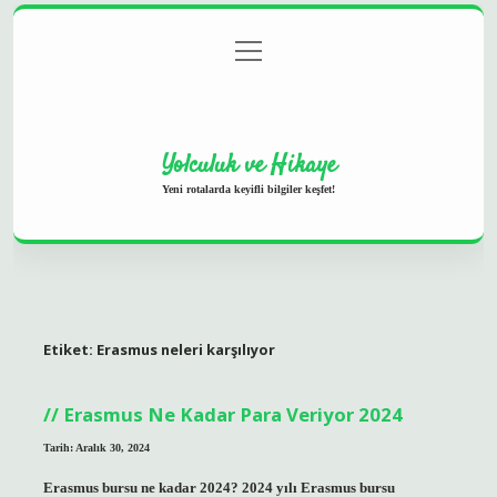
menüyü
Anasayfa
Gizlilik Politikası
Yasal Uyarı
aç
Hakkımızda
Yolculuk ve Hikaye
Yeni rotalarda keyifli bilgiler keşfet!
Etiket:
Erasmus neleri karşılıyor
Erasmus Ne Kadar Para Veriyor 2024
Tarih: Aralık 30, 2024
Erasmus bursu ne kadar 2024? 2024 yılı Erasmus bursu