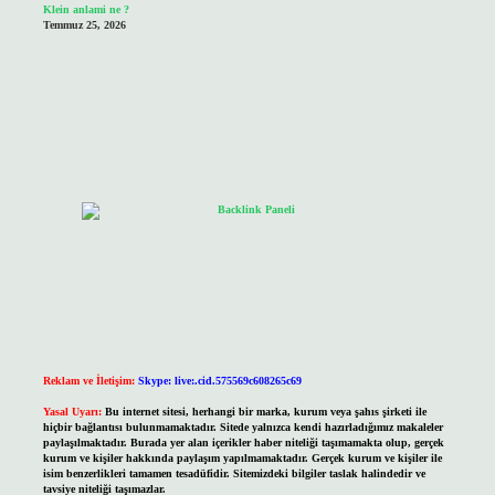
Klein anlami ne ?
Temmuz 25, 2026
Reklam ve İletişim:
Skype: live:.cid.575569c608265c69
Yasal Uyarı:
Bu internet sitesi, herhangi bir marka, kurum veya şahıs şirketi ile
hiçbir bağlantısı bulunmamaktadır. Sitede yalnızca kendi hazırladığımız makaleler
paylaşılmaktadır. Burada yer alan içerikler haber niteliği taşımamakta olup, gerçek
kurum ve kişiler hakkında paylaşım yapılmamaktadır. Gerçek kurum ve kişiler ile
isim benzerlikleri tamamen tesadüfidir. Sitemizdeki bilgiler taslak halindedir ve
tavsiye niteliği taşımazlar.