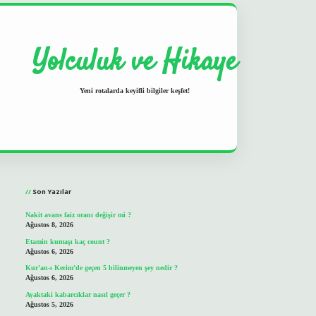
Yolculuk ve Hikaye
Yeni rotalarda keyifli bilgiler keşfet!
Sidebar
grand opera bet
ilbetgir.n
Son Yazılar
Nakit avans faiz oranı değişir mi ?
Ağustos 8, 2026
Etamin kumaşı kaç count ?
Ağustos 6, 2026
Kur’an-ı Kerim’de geçen 5 bilinmeyen şey nedir ?
Ağustos 6, 2026
Ayaktaki kabarcıklar nasıl geçer ?
Ağustos 5, 2026