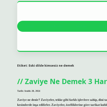
Anasayfa
Gizlilik Politikası
Yasal Uyarı
Hakkım
Etiket:
Eski dilde kimsesiz ne demek
Zaviye Ne Demek 3 Harf
Tarih: Aralık 28, 2024
Zaviye ne denir? Zaviyeler, tekke gibi farklı işlevlere sahip, dini 
kesimlerde inşa edilirler. Zaviyeler, özelliklerine göre tarikat kul