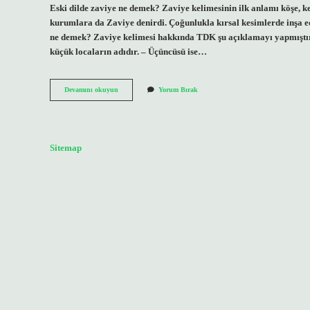
Eski dilde zaviye ne demek? Zaviye kelimesinin ilk anlamı köşe, k
kurumlara da Zaviye denirdi. Çoğunlukla kırsal kesimlerde inşa e
ne demek? Zaviye kelimesi hakkında TDK şu açıklamayı yapmıştır: 
küçük locaların adıdır. – Üçüncüsü ise…
Zaviye
Devamını okuyun
Yorum Bırak
Ne
Demek
3
Harfli
Sitemap