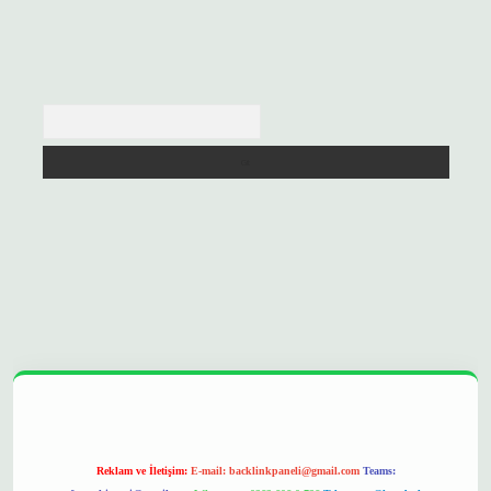
Arama
xpergir.net/
Reklam ve İletişim:
E-mail:
backlinkpaneli@gmail.com
Teams: