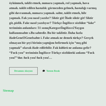
öykünmek, taklit etmek, numara yapmak, rol yapmak, hava
atmak. taklit edilen hastalık: görmezden gelmek, hastalığı varmış
gibi davranmak, numara yapmak. sahte, taklit etmek, hile
yapmak. Fak you nasıl yazılır? Siktir git! İfade siktir git! Siktir
git, pislik. Fake nasıl yazılıyor? Türkçe-İngilizce sözlükte “fake”
teriminin anlamları: 51 sonuçKategoriİngilizce2Yaygın
kullanımsahte s.Bu sahtedir. Bu bir taklittir. Daha fazla
ifadeGenel3Genelsahte i. Fake atmak ne demek türkçe? Gerçek
olmayan bir şeyi birinin yaptığını belirtmek için “mış gibi
yapmak” olarak ifade edilebilir. Fak küfürü ne anlama gelir?
“Fuck you” teriminin İngilizce-Türkçe sözlükteki anlamı “Fuck
you!”‘dur. fuck you! fuck you!…
Fack
Devamını okuyun
Yorum Bırak
Nasil
Yazilir
Sitemap