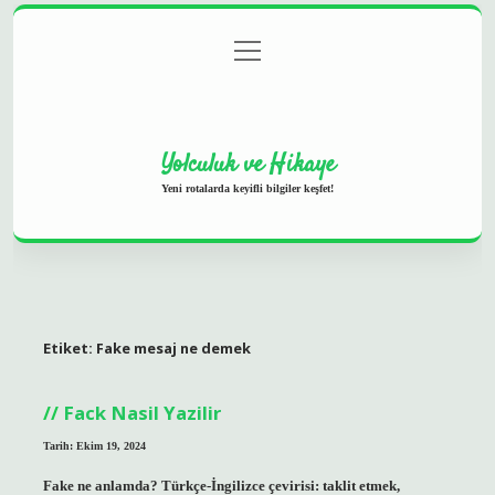
menüyü
Anasayfa
Gizlilik Politikası
Yasal Uyarı
aç
Hakkımızda
Yolculuk ve Hikaye
Yeni rotalarda keyifli bilgiler keşfet!
Etiket:
Fake mesaj ne demek
Fack Nasil Yazilir
Tarih: Ekim 19, 2024
Fake ne anlamda? Türkçe-İngilizce çevirisi: taklit etmek,