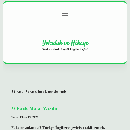
menüyü
Anasayfa
Gizlilik Politikası
Yasal Uyarı
aç
Hakkımızda
Yolculuk ve Hikaye
Yeni rotalarda keyifli bilgiler keşfet!
Etiket:
Fake olmak ne demek
Fack Nasil Yazilir
Tarih: Ekim 19, 2024
Fake ne anlamda? Türkçe-İngilizce çevirisi: taklit etmek,