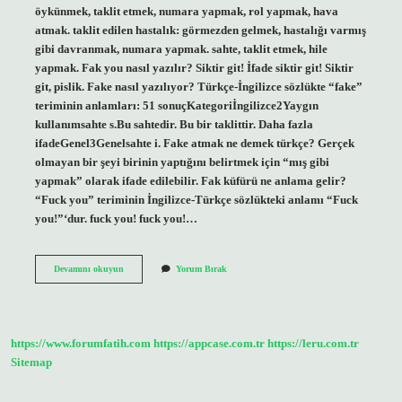
öykünmek, taklit etmek, numara yapmak, rol yapmak, hava
atmak. taklit edilen hastalık: görmezden gelmek, hastalığı varmış
gibi davranmak, numara yapmak. sahte, taklit etmek, hile
yapmak. Fak you nasıl yazılır? Siktir git! İfade siktir git! Siktir
git, pislik. Fake nasıl yazılıyor? Türkçe-İngilizce sözlükte “fake”
teriminin anlamları: 51 sonuçKategoriİngilizce2Yaygın
kullanımsahte s.Bu sahtedir. Bu bir taklittir. Daha fazla
ifadeGenel3Genelsahte i. Fake atmak ne demek türkçe? Gerçek
olmayan bir şeyi birinin yaptığını belirtmek için “mış gibi
yapmak” olarak ifade edilebilir. Fak küfürü ne anlama gelir?
“Fuck you” teriminin İngilizce-Türkçe sözlükteki anlamı “Fuck
you!”‘dur. fuck you! fuck you!…
Fack
Devamını okuyun
Yorum Bırak
Nasil
Yazilir
https://www.forumfatih.com
https://appcase.com.tr
https://leru.com.tr
Sitemap