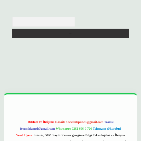
Arama
//betexpergir.net/
Reklam ve İletişim:
E-mail:
backlinkpaneli@gmail.com
Teams:
forumhizmeti@gmail.com
Whatsapp: 0262 606 0 726
Telegram: @karabul
Yasal Uyarı:
Sitemiz, 5651 Sayılı Kanun gereğince Bilgi Teknolojileri ve İletişim