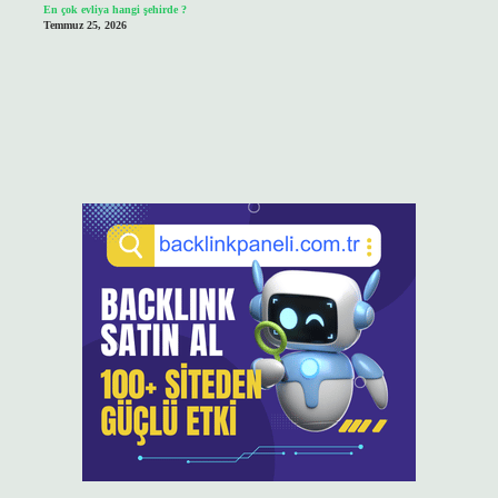
En çok evliya hangi şehirde ?
Temmuz 25, 2026