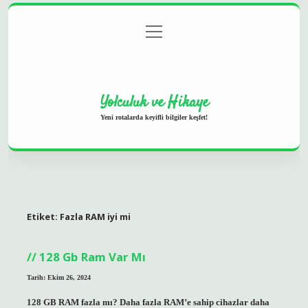
menüyü
Anasayfa
Gizlilik Politikası
Yasal Uyarı
aç
Hakkımızda
Yolculuk ve Hikaye
Yeni rotalarda keyifli bilgiler keşfet!
Etiket:
Fazla RAM iyi mi
128 Gb Ram Var Mı
Tarih: Ekim 26, 2024
128 GB RAM fazla mı? Daha fazla RAM’e sahip cihazlar daha