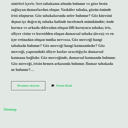
sinirleri içerir. Sert tabakanın altında bulunur ve göze besin
sağlayan damarlardan oluşur. Vasküler tabaka, gözün önünde
irisi oluşturur. Göz tabakalarında neler bulunur? Göz küresini
dıştan içe doğru üç tabaka halinde incelemek mümkündür; önde
kornea ve arkada skleradan oluşan lifli koruyucu tabaka; iris,
siliyer cisim ve koroidden oluşan damarsal tabaka (üvea); ve en
içte retinadan oluşan tunika nervoza. Göz merceği hangi
tabakada bulunur? Göz merceği hangi katmandadır? Göz
merceği, yapısındaki siliyer kaslar aracılığıyla damarsal
katmana bağlıdır. Göz merceğinde, damarsal katmanda bulunur.
Göz merceği, irisin hemen arkasında bulunur. Damar tabakada
ne bulunur?…
Ağ
Devamını okuyun
Yorum Bırak
Tabakada
Neler
Bulunur
Sitemap