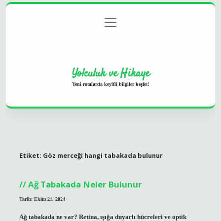
menüyü
Anasayfa
Gizlilik Politikası
Yasal Uyarı
aç
Hakkımızda
Yolculuk ve Hikaye
Yeni rotalarda keyifli bilgiler keşfet!
Etiket:
Göz merceği hangi tabakada bulunur
Ağ Tabakada Neler Bulunur
Tarih: Ekim 21, 2024
Ağ tabakada ne var? Retina, ışığa duyarlı hücreleri ve optik