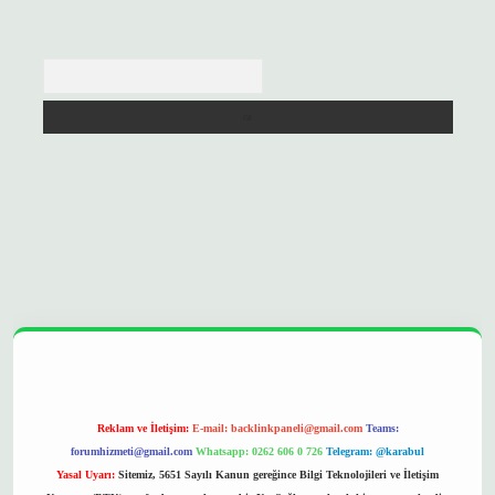
Arama
opera bet
ilbetgir.net
betexper
https://betexpergir.net/
Reklam ve İletişim:
E-mail:
backlinkpaneli@gmail.com
Teams:
forumhizmeti@gmail.com
Whatsapp: 0262 606 0 726
Telegram: @karabul
Yasal Uyarı:
Sitemiz, 5651 Sayılı Kanun gereğince Bilgi Teknolojileri ve İletişim