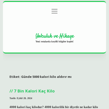
menüyü
Anasayfa
Gizlilik Politikası
Yasal Uyarı
aç
Hakkımızda
Yolculuk ve Hikaye
Yeni rotalarda keyifli bilgiler keşfet!
Etiket:
Günde 5000 kalori kilo aldırır mı
7 Bin Kalori Kaç Kilo
Tarih: Eylül 28, 2024
4000 kalori kaç kilodur? 4000 kalorilik bir diyetle ne kadar kilo