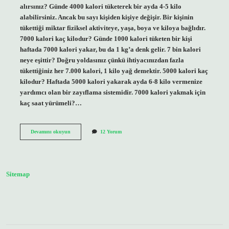
alırsınız? Günde 4000 kalori tüketerek bir ayda 4-5 kilo
alabilirsiniz. Ancak bu sayı kişiden kişiye değişir. Bir kişinin
tükettiği miktar fiziksel aktiviteye, yaşa, boya ve kiloya bağlıdır.
7000 kalori kaç kilodur? Günde 1000 kalori tüketen bir kişi
haftada 7000 kalori yakar, bu da 1 kg’a denk gelir. 7 bin kalori
neye eşittir? Doğru yoldasınız çünkü ihtiyacınızdan fazla
tükettiğiniz her 7.000 kalori, 1 kilo yağ demektir. 5000 kalori kaç
kilodur? Haftada 5000 kalori yakarak ayda 6-8 kilo vermenize
yardımcı olan bir zayıflama sistemidir. 7000 kalori yakmak için
kaç saat yürümeli?…
7
Devamını okuyun
12 Yorum
Bin
Kalori
Kaç
Kilo
Sitemap