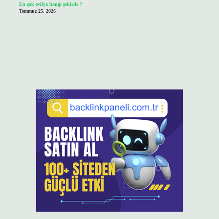
En çok evliya hangi şehirde ?
Temmuz 25, 2026