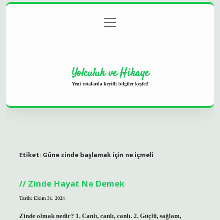
menüyü
Anasayfa
Gizlilik Politikası
Yasal Uyarı
aç
Hakkımızda
Yolculuk ve Hikaye
Yeni rotalarda keyifli bilgiler keşfet!
Etiket:
Güne zinde başlamak için ne içmeli
Zinde Hayat Ne Demek
Tarih: Ekim 31, 2024
Zinde olmak nedir? 1. Canlı, canlı, canlı. 2. Güçlü, sağlam,