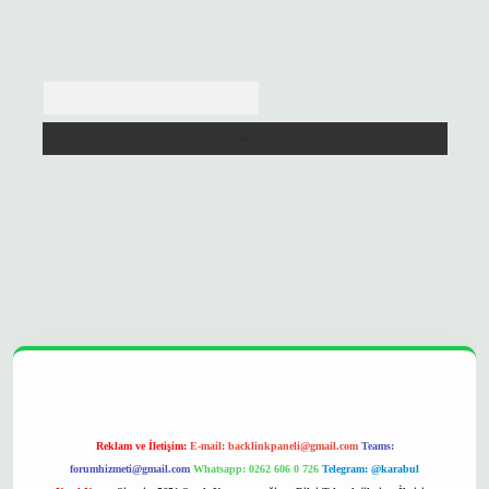
Arama
opera bet
ilbetgir.net
betexper
https://betexpergir.net/
Reklam ve İletişim:
E-mail:
backlinkpaneli@gmail.com
Teams:
forumhizmeti@gmail.com
Whatsapp: 0262 606 0 726
Telegram: @karabul