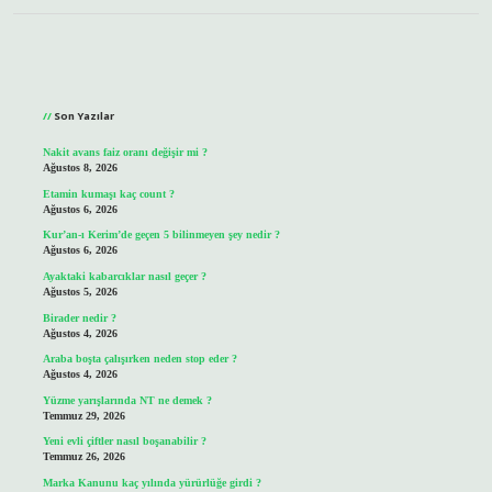
Sidebar
Son Yazılar
Nakit avans faiz oranı değişir mi ?
Ağustos 8, 2026
Etamin kumaşı kaç count ?
Ağustos 6, 2026
Kur’an-ı Kerim’de geçen 5 bilinmeyen şey nedir ?
Ağustos 6, 2026
Ayaktaki kabarcıklar nasıl geçer ?
Ağustos 5, 2026
Birader nedir ?
Ağustos 4, 2026
Araba boşta çalışırken neden stop eder ?
Ağustos 4, 2026
Yüzme yarışlarında NT ne demek ?
Temmuz 29, 2026
Yeni evli çiftler nasıl boşanabilir ?
Temmuz 26, 2026
Marka Kanunu kaç yılında yürürlüğe girdi ?