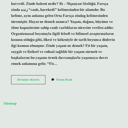
kuvvetli. Zinde kokeni nedir? fit – Nişanyan Sözlüğü. Farsça
zinda زنده “canlı, hareketli” kelimesinden bir alıntıdır. Bu
kelime, aynı anlama gelen Orta Farsça zīndag kelimesinden
türemiştir. Hayat ne demek uzunca? Yaşam, doğma, büyüme ve
ölme kapasitesine sahip canlı varlıkların sürecine verilen addır.
Organizmasal boyutuyla ilgili felsefi ve bilimsel araştırmaların
konusu olduğu gibi, ilkesi ve kökeniyle de tarih boyunca dinlerin
ilgi konusu olmuştur. Zinde yaşam ne demek? Fit bir yaşam,
saygılı ve fiziksel ve ruhsal sağlıklı bir yaşam sürmek ve
başkalarını bu yaşamı örnek davranışlarla yaşamaya davet
etmek anlamına gelir. “Fit…
Zinde
Devamını okuyun
Yorum Bırak
Hayat
Ne
Demek
Sitemap