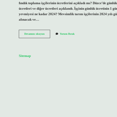
fındık toplama işçilerinin ücretlerini açıkladı mı? Düzce’de günlük
ücretleri ve diğer ücretleri açıklandı. İşçinin günlük ücretinin 1 
yevmiyesi ne kadar 2024? Mevsimlik tarım işçilerinin 2024 yılı g
alınacak ve…
Günlükçü
Devamını okuyun
Yorum Bırak
Yevmiyesi
Ne
Kadar
Sitemap