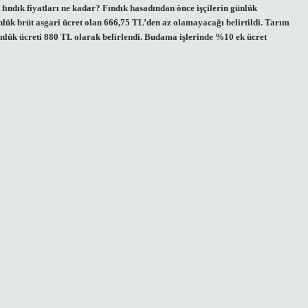
 fındık fiyatları ne kadar? Fındık hasadından önce işçilerin günlük
günlük brüt asgari ücret olan 666,75 TL’den az olamayacağı belirtildi. Tarım
ünlük ücreti 880 TL olarak belirlendi. Budama işlerinde %10 ek ücret