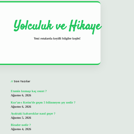
Yolculuk ve Hikaye
Yeni rotalarda keyifli bilgiler keşfet!
Sidebar
grand opera bet
ilbetgir.net
Son Yazılar
Etamin kumaşı kaç count ?
Ağustos 6, 2026
Kur’an-ı Kerim’de geçen 5 bilinmeyen şey nedir ?
Ağustos 6, 2026
Ayaktaki kabarcıklar nasıl geçer ?
Ağustos 5, 2026
Birader nedir ?
Ağustos 4, 2026