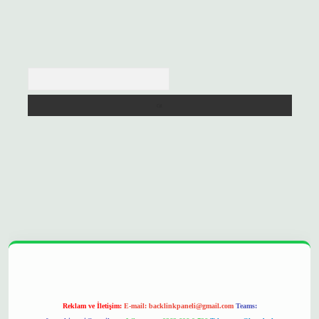
Arama
//betexpergir.net/
Reklam ve İletişim:
E-mail:
backlinkpaneli@gmail.com
Teams: