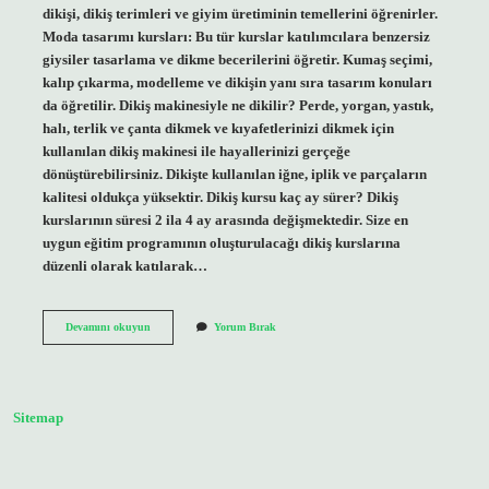
dikişi, dikiş terimleri ve giyim üretiminin temellerini öğrenirler.
Moda tasarımı kursları: Bu tür kurslar katılımcılara benzersiz
giysiler tasarlama ve dikme becerilerini öğretir. Kumaş seçimi,
kalıp çıkarma, modelleme ve dikişin yanı sıra tasarım konuları
da öğretilir. Dikiş makinesiyle ne dikilir? Perde, yorgan, yastık,
halı, terlik ve çanta dikmek ve kıyafetlerinizi dikmek için
kullanılan dikiş makinesi ile hayallerinizi gerçeğe
dönüştürebilirsiniz. Dikişte kullanılan iğne, iplik ve parçaların
kalitesi oldukça yüksektir. Dikiş kursu kaç ay sürer? Dikiş
kurslarının süresi 2 ila 4 ay arasında değişmektedir. Size en
uygun eğitim programının oluşturulacağı dikiş kurslarına
düzenli olarak katılarak…
Dikiş
Devamını okuyun
Yorum Bırak
Kursunda
Ne
Dikilir
Sitemap