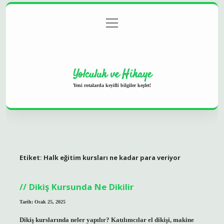
menüyü
Anasayfa
Gizlilik Politikası
Yasal Uyarı
aç
Hakkımızda
Yolculuk ve Hikaye
Yeni rotalarda keyifli bilgiler keşfet!
Etiket:
Halk eğitim kursları ne kadar para veriyor
Dikiş Kursunda Ne Dikilir
Tarih: Ocak 25, 2025
Dikiş kurslarında neler yapılır? Katılımcılar el dikişi, makine