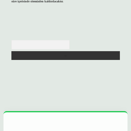
süre içerisinde sitemizden kaldırılacaktır.
Arama
opera bet
ilbetgir.net
betexper
https://betexpergir.net/