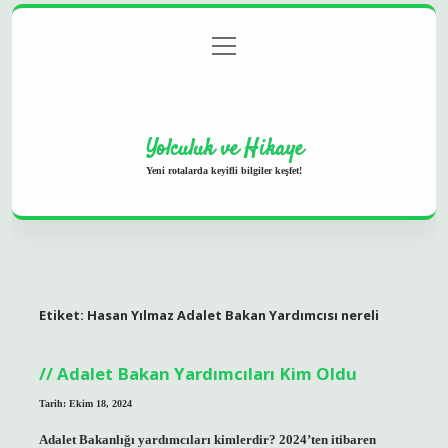
menüyü
Anasayfa
Gizlilik Politikası
Yasal Uyarı
aç
Hakkımızda
Yolculuk ve Hikaye
Yeni rotalarda keyifli bilgiler keşfet!
Etiket:
Hasan Yılmaz Adalet Bakan Yardımcısı nereli
Adalet Bakan Yardımcıları Kim Oldu
Tarih: Ekim 18, 2024
Adalet Bakanlığı yardımcıları kimlerdir? 2024’ten itibaren