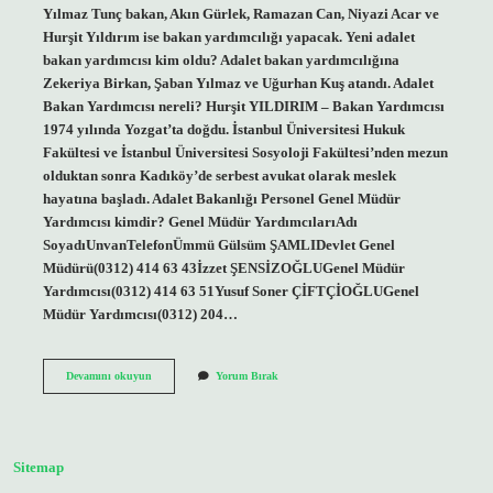
Yılmaz Tunç bakan, Akın Gürlek, Ramazan Can, Niyazi Acar ve
Hurşit Yıldırım ise bakan yardımcılığı yapacak. Yeni adalet
bakan yardımcısı kim oldu? Adalet bakan yardımcılığına
Zekeriya Birkan, Şaban Yılmaz ve Uğurhan Kuş atandı. Adalet
Bakan Yardımcısı nereli? Hurşit YILDIRIM – Bakan Yardımcısı
1974 yılında Yozgat’ta doğdu. İstanbul Üniversitesi Hukuk
Fakültesi ve İstanbul Üniversitesi Sosyoloji Fakültesi’nden mezun
olduktan sonra Kadıköy’de serbest avukat olarak meslek
hayatına başladı. Adalet Bakanlığı Personel Genel Müdür
Yardımcısı kimdir? Genel Müdür YardımcılarıAdı
SoyadıUnvanTelefonÜmmü Gülsüm ŞAMLIDevlet Genel
Müdürü(0312) 414 63 43İzzet ŞENSİZOĞLUGenel Müdür
Yardımcısı(0312) 414 63 51Yusuf Soner ÇİFTÇİOĞLUGenel
Müdür Yardımcısı(0312) 204…
Adalet
Devamını okuyun
Yorum Bırak
Bakan
Yardımcıları
Kim
Oldu
Sitemap