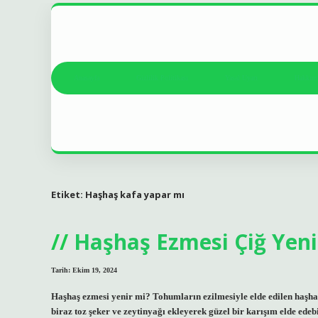
Anasayfa
Gizlilik Politikası
Yasal Uyarı
Hakkım
Etiket:
Haşhaş kafa yapar mı
Haşhaş Ezmesi Çiğ Yeni
Tarih: Ekim 19, 2024
Haşhaş ezmesi yenir mi? Tohumların ezilmesiyle elde edilen haşhaş
biraz toz şeker ve zeytinyağı ekleyerek güzel bir karışım elde edeb