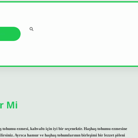
ızda
r Mi
 tohumu ezmesi, kahvaltı için iyi bir seçenektir. Haşhaş tohumu ezmesine
ilirsiniz. Ayrıca hamur ve haşhaş tohumlarının birleşimi bir lezzet şöleni