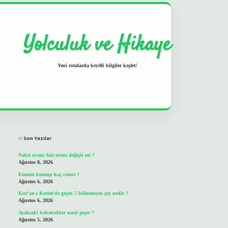
Yolculuk ve Hikaye
Yeni rotalarda keyifli bilgiler keşfet!
Sidebar
grand opera bet
ilbetgir.net
Son Yazılar
Nakit avans faiz oranı değişir mi ?
Ağustos 8, 2026
Etamin kumaşı kaç count ?
Ağustos 6, 2026
Kur’an-ı Kerim’de geçen 5 bilinmeyen şey nedir ?
Ağustos 6, 2026
Ayaktaki kabarcıklar nasıl geçer ?
Ağustos 5, 2026