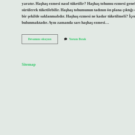
yaratır. Haşhaş ezmesi nasıl tüketilir? Haşhaş tohumu ezmesi genel
sürülerek tüketilebilir. Haşhaş tohumunun tadının ön plana çıktığı e
bir şekilde saklanmalıdır. Haşhaş ezmesi ne kadar tüketilmeli? İç
bulunmaktadır. Aynı zamanda sarı haşhaş ezmesi…
Haşhaş
Devamını okuyun
Yorum Bırak
Ezmesi
Çiğ
Yenir
Mi
Sitemap