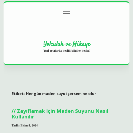
menüyü
Anasayfa
Gizlilik Politikası
Yasal Uyarı
aç
Hakkımızda
Yolculuk ve Hikaye
Yeni rotalarda keyifli bilgiler keşfet!
Etiket:
Her gün maden suyu içersem ne olur
Zayıflamak Için Maden Suyunu Nasıl
Kullanılır
Tarih: Ekim 8, 2024