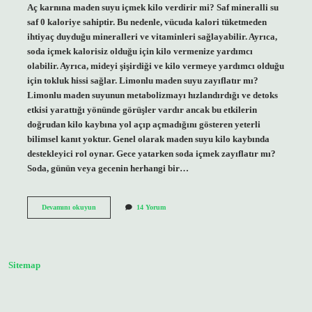
Aç karnına maden suyu içmek kilo verdirir mi? Saf mineralli su
saf 0 kaloriye sahiptir. Bu nedenle, vücuda kalori tüketmeden
ihtiyaç duyduğu mineralleri ve vitaminleri sağlayabilir. Ayrıca,
soda içmek kalorisiz olduğu için kilo vermenize yardımcı
olabilir. Ayrıca, mideyi şişirdiği ve kilo vermeye yardımcı olduğu
için tokluk hissi sağlar. Limonlu maden suyu zayıflatır mı?
Limonlu maden suyunun metabolizmayı hızlandırdığı ve detoks
etkisi yarattığı yönünde görüşler vardır ancak bu etkilerin
doğrudan kilo kaybına yol açıp açmadığını gösteren yeterli
bilimsel kanıt yoktur. Genel olarak maden suyu kilo kaybında
destekleyici rol oynar. Gece yatarken soda içmek zayıflatır mı?
Soda, günün veya gecenin herhangi bir…
Zayıflamak
Devamını okuyun
14 Yorum
Için
Maden
Suyunu
Nasıl
Kullanılır
Sitemap