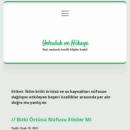
menüyü
Anasayfa
Gizlilik Politikası
Yasal Uyarı
aç
Hakkımızda
Yolculuk ve Hikaye
Yeni rotalarda keyifli bilgiler keşfet!
Etiket:
İklim bitki örtüsü ve su kaynakları nüfusun
dağılışını etkileyen beşeri özellikler arasında yer alır
doğru mu yanlış mı
Bitki Örtüsü Nüfusu Etkiler Mi
Tarih: Ocak 19, 2025