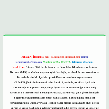
pera bet
ilbetgir.net
betexper
https://betexpergir.net/
Reklam ve İletişim:
E-mail:
backlinkpaneli@gmail.com
Teams:
forumhizmeti@gmail.com
Whatsapp: 0262 606 0 726
Telegram: @karabul
Yasal Uyarı:
Sitemiz, 5651 Sayılı Kanun gereğince Bilgi Teknolojileri ve İletişim
Kurumu (BTK) tarafından onaylanmış bir Yer Sağlayıcı olarak hizmet vermektedir.
Bu nedenle, sitedeki içerikleri proaktif olarak denetleme veya araştırma
yükümlülüğümüz bulunmamaktadır. Ancak, üyelerimiz yazdıkları içeriklerin
sorumluluğunu taşımakta olup, siteye üye olarak bu sorumluluğu kabul etmiş
sayılırlar. Bu internet sitesi, herhangi bir marka, kurum veya şahıs şirketi ile hiçbir
bağlantısı bulunmamaktadır. Sitede yalnızca kendi hazırladığımız makaleler
paylaşılmaktadır. Burada yer alan içerikler haber niteliği taşımamakta olup, gerçek
kurum ve kişiler hakkında paylaşım yapılmamaktadır. Gerçek kurum ve kişiler ile