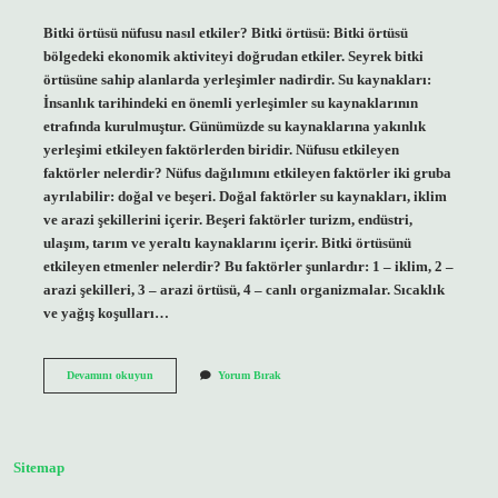
Bitki örtüsü nüfusu nasıl etkiler? Bitki örtüsü: Bitki örtüsü
bölgedeki ekonomik aktiviteyi doğrudan etkiler. Seyrek bitki
örtüsüne sahip alanlarda yerleşimler nadirdir. Su kaynakları:
İnsanlık tarihindeki en önemli yerleşimler su kaynaklarının
etrafında kurulmuştur. Günümüzde su kaynaklarına yakınlık
yerleşimi etkileyen faktörlerden biridir. Nüfusu etkileyen
faktörler nelerdir? Nüfus dağılımını etkileyen faktörler iki gruba
ayrılabilir: doğal ve beşeri. Doğal faktörler su kaynakları, iklim
ve arazi şekillerini içerir. Beşeri faktörler turizm, endüstri,
ulaşım, tarım ve yeraltı kaynaklarını içerir. Bitki örtüsünü
etkileyen etmenler nelerdir? Bu faktörler şunlardır: 1 – iklim, 2 –
arazi şekilleri, 3 – arazi örtüsü, 4 – canlı organizmalar. Sıcaklık
ve yağış koşulları…
Bitki
Devamını okuyun
Yorum Bırak
Örtüsü
Nüfusu
Etkiler
Mi
Sitemap