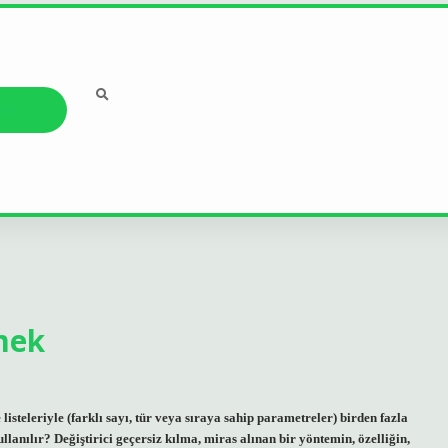
ızda
mek
steleriyle (farklı sayı, tür veya sıraya sahip parametreler) birden fazla
lanılır? Değiştirici geçersiz kılma, miras alınan bir yöntemin, özelliğin,