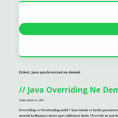
Anasayfa
Gizlilik Politikası
Yasal Uyarı
Hakkım
Etiket:
Java synchronized ne demek
Java Overriding Ne De
Tarih: Şubat 15, 2025
Overriding ve Overloading nedir? Aynı isimde ve farklı parametre li
metodu kodlamaya metot aşırı yüklemesi denir. Override ne için kul