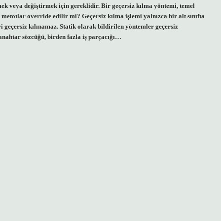
ek veya değiştirmek için gereklidir. Bir geçersiz kılma yöntemi, temel
 metotlar override edilir mi? Geçersiz kılma işlemi yalnızca bir alt sınıfta
eri geçersiz kılınamaz. Statik olarak bildirilen yöntemler geçersiz
nahtar sözcüğü, birden fazla iş parçacığı…