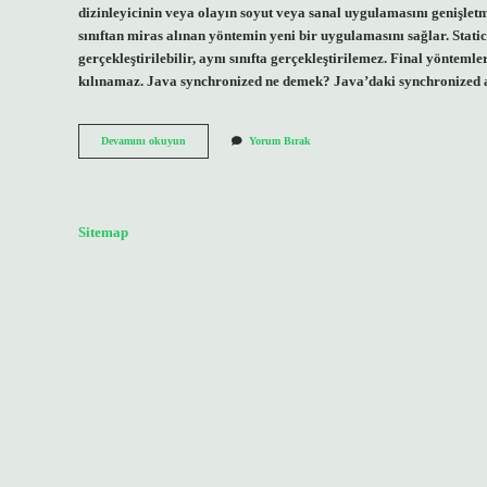
dizinleyicinin veya olayın soyut veya sanal uygulamasını genişletm
sınıftan miras alınan yöntemin yeni bir uygulamasını sağlar. Static
gerçekleştirilebilir, aynı sınıfta gerçekleştirilemez. Final yönteml
kılınamaz. Java synchronized ne demek? Java’daki synchronized a
Java
Devamını okuyun
Yorum Bırak
Overriding
Ne
Demek
Sitemap