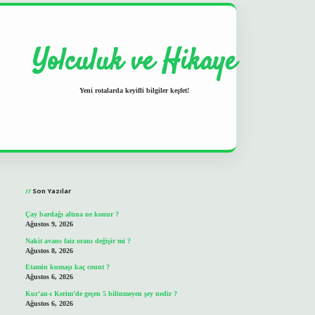
Yolculuk ve Hikaye
Yeni rotalarda keyifli bilgiler keşfet!
Sidebar
grand opera bet
ilbetgir.n
Son Yazılar
Çay bardağı altına ne konur ?
Ağustos 9, 2026
Nakit avans faiz oranı değişir mi ?
Ağustos 8, 2026
Etamin kumaşı kaç count ?
Ağustos 6, 2026
Kur’an-ı Kerim’de geçen 5 bilinmeyen şey nedir ?
Ağustos 6, 2026