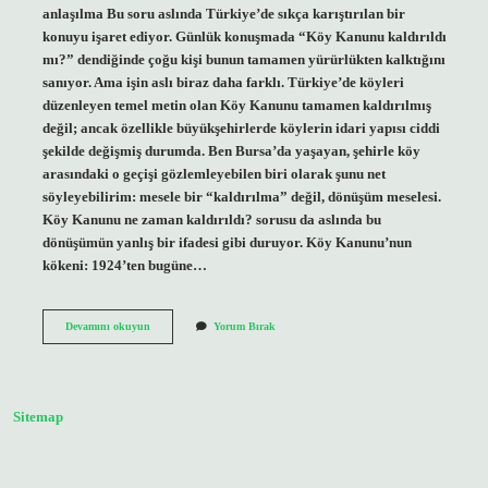
anlaşılma Bu soru aslında Türkiye’de sıkça karıştırılan bir
konuyu işaret ediyor. Günlük konuşmada “Köy Kanunu kaldırıldı
mı?” dendiğinde çoğu kişi bunun tamamen yürürlükten kalktığını
sanıyor. Ama işin aslı biraz daha farklı. Türkiye’de köyleri
düzenleyen temel metin olan Köy Kanunu tamamen kaldırılmış
değil; ancak özellikle büyükşehirlerde köylerin idari yapısı ciddi
şekilde değişmiş durumda. Ben Bursa’da yaşayan, şehirle köy
arasındaki o geçişi gözlemleyebilen biri olarak şunu net
söyleyebilirim: mesele bir “kaldırılma” değil, dönüşüm meselesi.
Köy Kanunu ne zaman kaldırıldı? sorusu da aslında bu
dönüşümün yanlış bir ifadesi gibi duruyor. Köy Kanunu’nun
kökeni: 1924’ten bugüne…
Köy
Devamını okuyun
Yorum Bırak
kanunu
ne
zaman
kaldırıldı
?
Sitemap