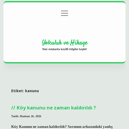
menüyü
Anasayfa
Gizlilik Politikası
Yasal Uyarı
aç
Hakkımızda
Yolculuk ve Hikaye
Yeni rotalarda keyifli bilgiler keşfet!
Etiket:
kanunu
Köy kanunu ne zaman kaldırıldı ?
Tarih: Haziran 26, 2026
Köy Kanunu ne zaman kaldırıldı? Sorunun arkasındaki yanlış