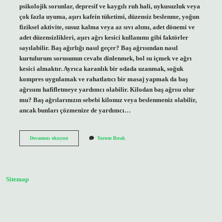
psikolojik sorunlar, depresif ve kaygılı ruh hali, uykusuzluk veya
çok fazla uyuma, aşırı kafein tüketimi, düzensiz beslenme, yoğun
fiziksel aktivite, susuz kalma veya az sıvı alımı, adet dönemi ve
adet düzensizlikleri, aşırı ağrı kesici kullanımı gibi faktörler
sayılabilir. Baş ağırlığı nasıl geçer? Baş ağrısından nasıl
kurtulurum sorusunun cevabı dinlenmek, bol su içmek ve ağrı
kesici almaktır. Ayrıca karanlık bir odada uzanmak, soğuk
kompres uygulamak ve rahatlatıcı bir masaj yapmak da baş
ağrısını hafifletmeye yardımcı olabilir. Kilodan baş ağrısı olur
mu? Baş ağrılarınızın sebebi kilonuz veya beslenmeniz olabilir,
ancak bunları çözmenize de yardımcı…
Baş
Devamını okuyun
Yorum Bırak
Ağırlığı
Ne
Kadardır
Sitemap