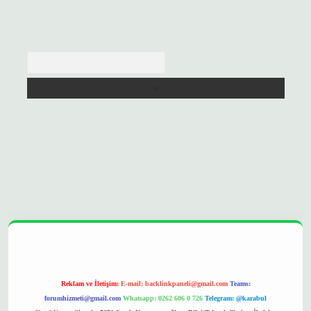
Arama
opera bet
ilbetgir.net
betexper
https://betexpergir.net/
Reklam ve İletişim:
E-mail:
backlinkpaneli@gmail.com
Teams:
forumhizmeti@gmail.com
Whatsapp: 0262 606 0 726
Telegram: @karabul