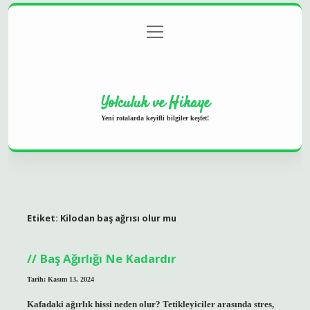
menüyü
Anasayfa
Gizlilik Politikası
Yasal Uyarı
aç
Hakkımızda
Yolculuk ve Hikaye
Yeni rotalarda keyifli bilgiler keşfet!
Etiket:
Kilodan baş ağrısı olur mu
Baş Ağırlığı Ne Kadardır
Tarih: Kasım 13, 2024
Kafadaki ağırlık hissi neden olur? Tetikleyiciler arasında stres,